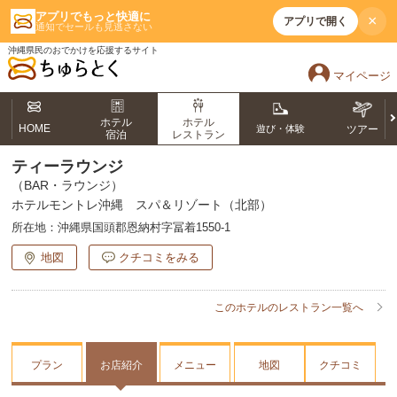
アプリでもっと快適に
×
アプリで開く
通知でセールも見逃さない
沖縄県民のおでかけを応援するサイト
マイページ
ホテル
ホテル
HOME
遊び・体験
ツアー
宿泊
レストラン
ティーラウンジ
（BAR・ラウンジ）
ホテルモントレ沖縄 スパ＆リゾート（北部）
所在地：
沖縄県国頭郡恩納村字冨着1550-1
地図
クチコミをみる
このホテルのレストラン一覧へ
プラン
お店紹介
メニュー
地図
クチコミ