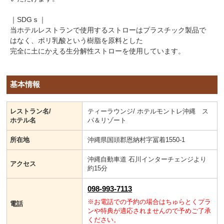
｜SDGｓ｜
当ホテルレストランで使用するストローはプラスチック製品で
はなく、ポリ乳酸という樹脂を原料とした
完全に土にかえる生分解性ストローを使用しています。
基本情報
レストラン名/
ティーラウンジ/ ホテルモントレ沖縄 ス
ホテル名
パ＆リゾート
所在地
沖縄県国頭郡恩納村字冨着1550-1
沖縄自動車道 石川インターチェンジより
アクセス
約15分
098-993-7113
※お電話での予約の場合はちゅらとくプラ
電話
ンや特典が適応されませんので予めご了承
ください。