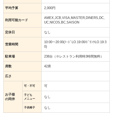
平均予算
2,000円
AMEX,JCB,VISA,MASTER,DINERS,DC,
利用可能カード
UC,NICOS,BC,SAISON
定休日
なし
10:00～20:00(ﾌｰﾄﾞLO.19:00/ﾄﾞﾘﾝｸLO.19:3
営業時間
0)
駐車場
238台（※レストラン利用時3時間無料）
席数
42席
広さ
可
可・不可
お子様
子ども
なし
の同伴
メニュー
なし
子供椅子