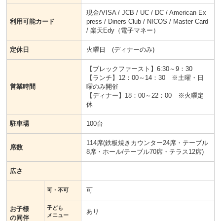
現金/VISA / JCB / UC / DC / American Ex
利用可能カード
press / Diners Club / NICOS / Master Card
/ 楽天Edy（電子マネー）
定休日
火曜日 (ディナーのみ)
【ブレックファースト】6:30～9：30
【ランチ】12：00～14：30 ※土曜・日
営業時間
曜のみ開催
【ディナー】18：00～22：00 ※火曜定
休
駐車場
100台
114席(鉄板焼きカウンター24席・テーブル
席数
8席・ホール/テーブル70席・テラス12席)
広さ
可
可・不可
子ども
お子様
あり
メニュー
の同伴