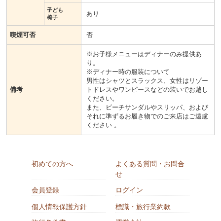
子ども
あり
椅子
喫煙可否
否
※お子様メニューはディナーのみ提供あ
り。
※ディナー時の服装について
男性はシャツとスラックス、女性はリゾー
備考
トドレスやワンピースなどの装いでお越し
ください。
また、ビーチサンダルやスリッパ、および
それに準ずるお履き物でのご来店はご遠慮
ください 。
初めての方へ
よくある質問・お問合
せ
会員登録
ログイン
個人情報保護方針
標識・旅行業約款