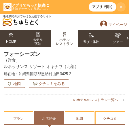
アプリでもっと快適に
×
アプリで開く
通知でセールも見逃さない
沖縄県民のおでかけを応援するサイト
マイページ
ホテル
ホテル
HOME
遊び・体験
ツアー
宿泊
レストラン
フォーシーズン
（洋食）
ルネッサンス リゾート オキナワ（北部）
所在地：
沖縄県国頭郡恩納村山田3425-2
地図
クチコミをみる
このホテルのレストラン一覧へ
プラン
お店紹介
地図
クチコミ