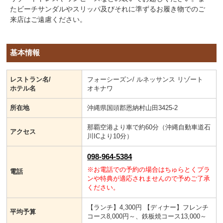
たビーチサンダルやスリッパ及びそれに準ずるお履き物でのご
来店はご遠慮ください。
基本情報
レストラン名/
フォーシーズン/ ルネッサンス リゾート
ホテル名
オキナワ
所在地
沖縄県国頭郡恩納村山田3425-2
那覇空港より車で約60分（沖縄自動車道石
アクセス
川ICより10分）
098-964-5384
※お電話での予約の場合はちゅらとくプラ
電話
ンや特典が適応されませんので予めご了承
ください。
【ランチ】4,300円 【ディナー】フレンチ
平均予算
コース8,000円～、鉄板焼コース13,000～