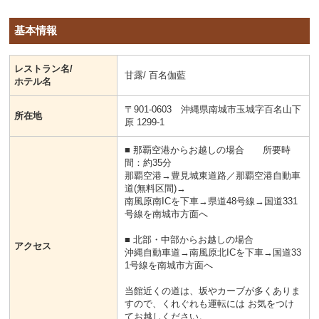
基本情報
レストラン名/
甘露/ 百名伽藍
ホテル名
〒901-0603 沖縄県南城市玉城字百名山下
所在地
原 1299-1
■ 那覇空港からお越しの場合 所要時
間：約35分
那覇空港→豊見城東道路／那覇空港自動車
道(無料区間)→
南風原南ICを下車→県道48号線→国道331
号線を南城市方面へ
■ 北部・中部からお越しの場合
アクセス
沖縄自動車道→南風原北ICを下車→国道33
1号線を南城市方面へ
当館近くの道は、坂やカーブが多くありま
すので、くれぐれも運転には お気をつけ
てお越しください。