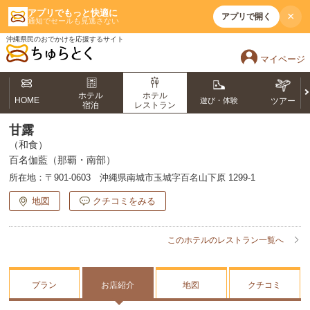
アプリでもっと快適に
×
アプリで開く
通知でセールも見逃さない
沖縄県民のおでかけを応援するサイト
マイページ
ホテル
ホテル
HOME
遊び・体験
ツアー
宿泊
レストラン
甘露
（和食）
百名伽藍（那覇・南部）
所在地：
〒901-0603 沖縄県南城市玉城字百名山下原 1299-1
地図
クチコミをみる
このホテルのレストラン一覧へ
プラン
お店紹介
地図
クチコミ