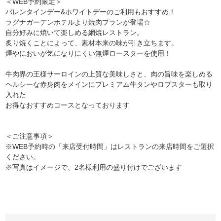
＜WEB予約限定＞
バレンタインデー&ホワイトデーのご利用もおすすめ！
ラグナガーデンホテルより焼肉プランが登場☆
自分好みに焼いて楽しめる網焼レストラン。
炙り焼くことによって、素材本来の味が引き立ちます。
煙やにおいが気になりにくい無煙ロースターを使用！
牛肉界の王様サーロインの上質な美味しさと、肉の旨味を楽しめる
ヘルシーな赤身肉をメインにプレミアム牛タンやロブスターも取り
入れた
お得なおすすめコースとなっております
＜ご注意事項＞
※WEB予約時の「来店受付時間」はレストランの来店時間をご選択
ください。
※写真はイメージで、2名様利用の盛り付けでございます