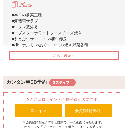
■本日の前菜三種
■海葡萄サラダ
■牛タン葱添え
■ロブスターホワイトソースチーズ焼き
■もとぶ牛サーロイン/和牛赤身
■和牛ホルモン/あぐーロース/焼き野菜各種
■石焼きガーリックライス
■本日のデザート
※当日の仕入れ状況によって料理内容が一部変更になる場
合がございます
カンタンWEB予約
予約にはログイン・会員登録が必要です。
ログイン
会員登録(無料)
※会員登録を完了すると自動でホーム画面に移動します。
このページを「ブックマーク」で保存しておくと便利です。