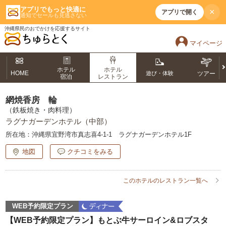
アプリでもっと快適に
×
アプリで開く
通知でセールも見逃さない
沖縄県民のおでかけを応援するサイト
マイページ
ホテル
ホテル
HOME
遊び・体験
ツアー
宿泊
レストラン
網焼香房 輪
（鉄板焼き・肉料理）
ラグナガーデンホテル（中部）
所在地：
沖縄県宜野湾市真志喜4-1-1 ラグナガーデンホテル1F
地図
クチコミをみる
このホテルのレストラン一覧へ
WEB予約限定プラン
【WEB予約限定プラン】もとぶ牛サーロイン&ロブスタ