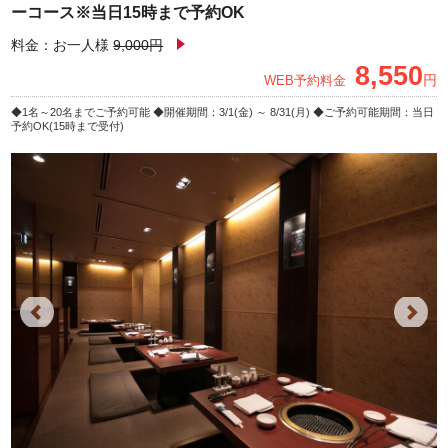
ーコース※当日15時まで予約OK
料金：お一人様
9,000円
8,550
円
WEB予約料金
1名～20名までご予約可能
開催期間：3/1(金) ～ 8/31(月)
ご予約可能期間：当日
予約OK(15時まで受付)
Previous
Next