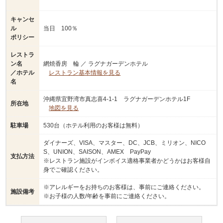
キャンセ
ル
当日 100％
ポリシー
レストラ
ン名
網焼香房 輪 ／ ラグナガーデンホテル
／ホテル
レストラン基本情報を見る
名
沖縄県宜野湾市真志喜4-1-1 ラグナガーデンホテル1F
所在地
地図を見る
駐車場
530台（ホテル利用のお客様は無料）
ダイナーズ、VISA、マスター、DC、JCB、ミリオン、NICO
S、UNION、SAISON、AMEX PayPay
支払方法
※レストラン施設がインボイス適格事業者かどうかはお客様自
身でご確認ください。
※アレルギーをお持ちのお客様は、事前にご連絡ください。
施設備考
※お子様の人数/年齢を事前にご連絡ください。