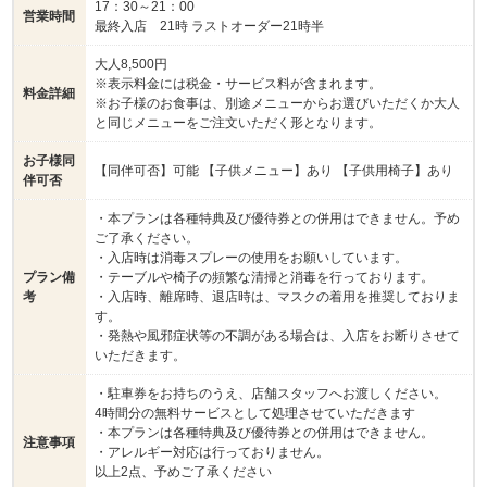
17：30～21：00
営業時間
最終入店 21時 ラストオーダー21時半
大人8,500円
※表示料金には税金・サービス料が含まれます。
料金詳細
※お子様のお食事は、別途メニューからお選びいただくか大人
と同じメニューをご注文いただく形となります。
お子様同
【同伴可否】可能 【子供メニュー】あり 【子供用椅子】あり
伴可否
・本プランは各種特典及び優待券との併用はできません。予め
ご了承ください。
・入店時は消毒スプレーの使用をお願いしています。
プラン備
・テーブルや椅子の頻繁な清掃と消毒を行っております。
考
・入店時、離席時、退店時は、マスクの着用を推奨しておりま
す。
・発熱や風邪症状等の不調がある場合は、入店をお断りさせて
いただきます。
・駐車券をお持ちのうえ、店舗スタッフへお渡しください。
4時間分の無料サービスとして処理させていただきます
・本プランは各種特典及び優待券との併用はできません。
注意事項
・アレルギー対応は行っておりません。
以上2点、予めご了承ください