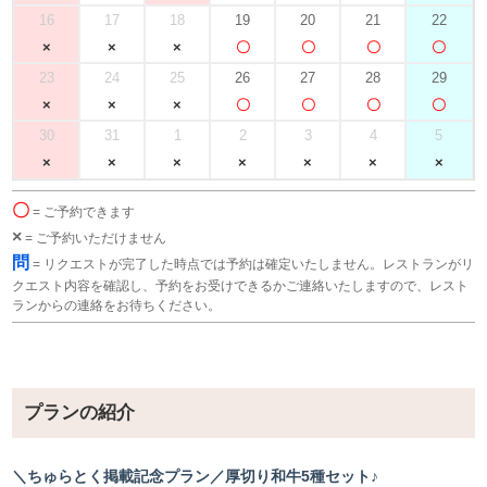
16
17
18
19
20
21
22
23
24
25
26
27
28
29
30
31
1
2
3
4
5
〇
= ご予約できます
×
= ご予約いただけません
問
= リクエストが完了した時点では予約は確定いたしません。レストランがリ
クエスト内容を確認し、予約をお受けできるかご連絡いたしますので、レスト
ランからの連絡をお待ちください。
プランの紹介
＼ちゅらとく掲載記念プラン／厚切り和牛5種セット♪