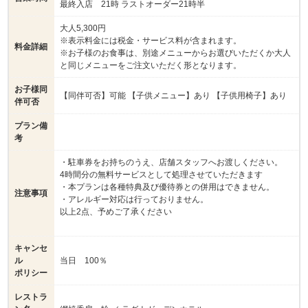
最終入店 21時 ラストオーダー21時半
大人5,300円
※表示料金には税金・サービス料が含まれます。
料金詳細
※お子様のお食事は、別途メニューからお選びいただくか大人
と同じメニューをご注文いただく形となります。
お子様同
【同伴可否】可能 【子供メニュー】あり 【子供用椅子】あり
伴可否
プラン備
考
・駐車券をお持ちのうえ、店舗スタッフへお渡しください。
4時間分の無料サービスとして処理させていただきます
・本プランは各種特典及び優待券との併用はできません。
注意事項
・アレルギー対応は行っておりません。
以上2点、予めご了承ください
キャンセ
ル
当日 100％
ポリシー
レストラ