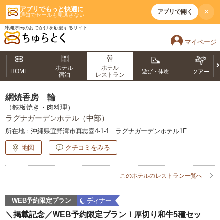
アプリでもっと快適に
×
アプリで開く
通知でセールも見逃さない
沖縄県民のおでかけを応援するサイト
マイページ
ホテル
ホテル
HOME
遊び・体験
ツアー
宿泊
レストラン
網焼香房 輪
（鉄板焼き・肉料理）
ラグナガーデンホテル（中部）
所在地：
沖縄県宜野湾市真志喜4-1-1 ラグナガーデンホテル1F
地図
クチコミをみる
このホテルのレストラン一覧へ
WEB予約限定プラン
＼掲載記念／WEB予約限定プラン！厚切り和牛5種セッ