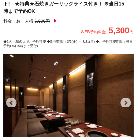
ト! ★特典★石焼きガーリックライス付き！ ※当日15
時まで予約OK
料金：お一人様
6,900円
5,300
円
WEB予約料金
1名～20名までご予約可能
開催期間：3/1(金) ～ 8/31(月)
ご予約可能期間：当日
予約OK(15時まで受付)
Previous
Next