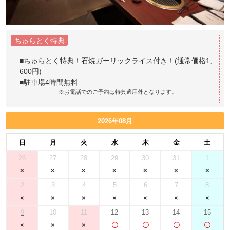
ちゅらとく特典
■ちゅらとく特典！石焼ガーリックライス付き！(通常価格1,
600円)
※お電話でのご予約は特典適用外となります。
2026年08月
日
月
火
水
木
金
土
26
27
28
29
30
31
1
2
3
4
5
6
7
8
9
10
11
12
13
14
15