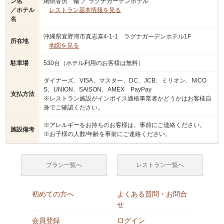
ン名
網焼香房 輪 ／ ラグナガーデンホテル
／ホテル
レストラン基本情報を見る
名
沖縄県宜野湾市真志喜4-1-1 ラグナガーデンホテル1F
所在地
地図を見る
駐車場
530台（ホテル利用のお客様は無料）
ダイナーズ、VISA、マスター、DC、JCB、ミリオン、NICO
S、UNION、SAISON、AMEX PayPay
支払方法
※レストラン施設がインボイス適格事業者かどうかはお客様自
身でご確認ください。
※アレルギーをお持ちのお客様は、事前にご連絡ください。
施設備考
※お子様の人数/年齢を事前にご連絡ください。
プラン一覧へ
レストラン一覧へ
初めての方へ
よくある質問・お問合
せ
会員登録
ログイン