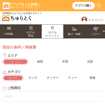
アプリでもっと快適に
×
アプリで開く
通知でセールも見逃さない
沖縄県民のおでかけを応援するサイト
マイページ
ホテル
ホテル
HOME
遊び・体験
ツアー
宿泊
レストラン
現在の条件／再検索
エリア
南部
中部
北部
すべて
カテゴリ
ランチ
ディナー
ティー
朝食
すべて
ご利用日