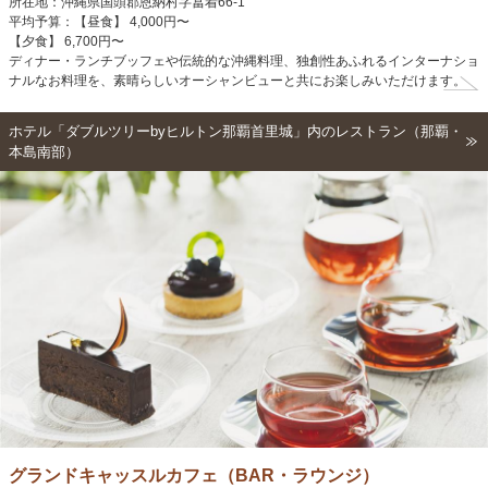
所在地：沖縄県国頭郡恩納村字冨着66-1
平均予算：【昼食】 4,000円〜
【夕食】 6,700円〜
ディナー・ランチブッフェや伝統的な沖縄料理、独創性あふれるインターナショ
ナルなお料理を、素晴らしいオーシャンビューと共にお楽しみいただけます。
ホテル「ダブルツリーbyヒルトン那覇首里城」内のレストラン（那覇・
本島南部）
グランドキャッスルカフェ（BAR・ラウンジ）