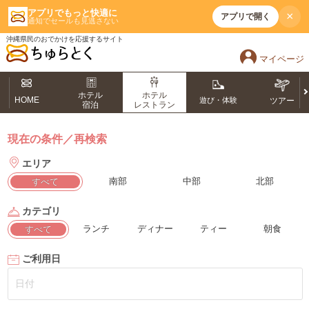
アプリでもっと快適に
×
アプリで開く
通知でセールも見逃さない
沖縄県民のおでかけを応援するサイト
マイページ
ホテル
ホテル
HOME
遊び・体験
ツアー
宿泊
レストラン
現在の条件／再検索
エリア
南部
中部
北部
すべて
カテゴリ
ランチ
ディナー
ティー
朝食
すべて
ご利用日