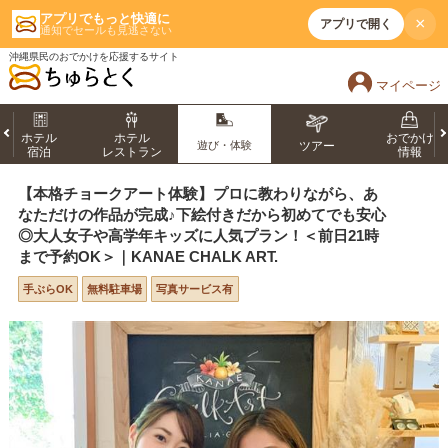
アプリでもっと快適に
×
アプリで開く
通知でセールも見逃さない
沖縄県民のおでかけを応援するサイト
マイページ
ホテル
ホテル
おでかけ
遊び・体験
ツアー
宿泊
レストラン
情報
【本格チョークアート体験】プロに教わりながら、あ
なただけの作品が完成♪下絵付きだから初めてでも安心
◎大人女子や高学年キッズに人気プラン！＜前日21時
まで予約OK＞｜KANAE CHALK ART.
手ぶらOK
無料駐車場
写真サービス有