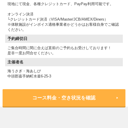
現地にて現金、各種クレジットカード、PayPay利用可能です。
オンライン決済
└クレジットカード決済（VISA/Master/JCB/AMEX/Diners）
※体験施設がインボイス適格事業者かどうかはお客様自身でご確認
予約締切日
ご集合時間に間に合えば直前のご予約もお受けしております！
是非一度お問合せください。
主催者名
海うさぎ・海あしび
中頭郡嘉手納町水釜6-25-3
コース料金・空き状況を確認