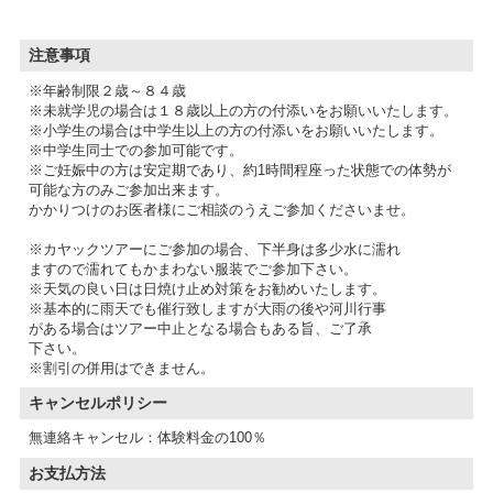
注意事項
※年齢制限２歳～８４歳
※未就学児の場合は１８歳以上の方の付添いをお願いいたします。
※小学生の場合は中学生以上の方の付添いをお願いいたします。
※中学生同士での参加可能です。
※ご妊娠中の方は安定期であり、約1時間程座った状態での体勢が
可能な方のみご参加出来ます。
かかりつけのお医者様にご相談のうえご参加くださいませ。
※カヤックツアーにご参加の場合、下半身は多少水に濡れ
ますので濡れてもかまわない服装でご参加下さい。
※天気の良い日は日焼け止め対策をお勧めいたします。
※基本的に雨天でも催行致しますが大雨の後や河川行事
がある場合はツアー中止となる場合もある旨、ご了承
下さい。
※割引の併用はできません。
キャンセルポリシー
無連絡キャンセル：体験料金の100％
お支払方法