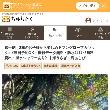
アプリでもっと快適に
×
アプリで開く
通知でセールも見逃さない
沖縄県民のおでかけを応援するサイト
マイページ
ホテル
ホテル
おでかけ
遊び・体験
ツアー
宿泊
レストラン
情報
嘉手納 2歳のお子様から楽しめるマングローブカヤッ
ク♪《当日予約OK・撮影データ無料・防水ｽﾏﾎｹｰｽ無料
貸出・温水シャワーあり》｜海うさぎ・海あしび
手ぶらOK
5歳以下参加OK
無料駐車場
写真サービス有