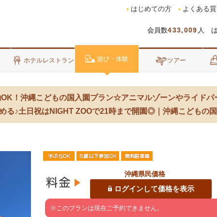
はじめての方
よくある質
会員数
433,009
人 
遊び・体験
泊
ホテルレストラン
ツアー
予約OK！沖縄こどもの国入園プラン☆アニマルゾーンやライド
る♪土日祝はNIGHT ZOOで21時まで開園◎｜沖縄こどもの国
沖縄県民価格
ログインして価格を表示
※このプランは現在ご予約できません。