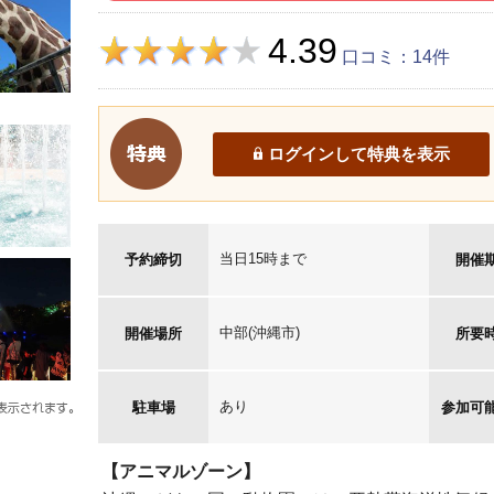
4.39
口コミ：14件
ログインして特典を表示
当日15時まで
予約締切
開催
中部(沖縄市)
開催場所
所要
あり
駐車場
参加可
【アニマルゾーン】