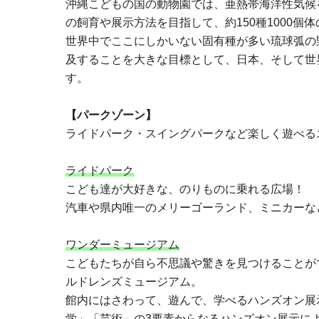
沖縄こどもの国の動物園では、亜熱帯海洋性気候
の飼育や展示方法を目指して、約150種1000個
世界中でここにしかいない固有種が多い琉球弧の
及することを大きな目標として、日本、そして世
す。
【パークゾーン】
ライドパーク・スイングパークなど楽しく遊べる
ライドパーク
こども達が大好きな、のりものに乗れる広場！
汽車や県内唯一のメリーゴーランド、ミニカーな
ワンダーミュージアム
こどもたちが自ら不思議や驚きを見つけることが
ルドレンズミュージアム。
館内にはさわって、遊んで、学べるハンズオン展
学」「芸術」の3要素からなるハンズオン展示に