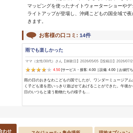
マッピングを使ったナイトウォーターショーやデ
ライトアップが登場し、沖縄こどもの国全域で夜
きます。
お客様の口コミ:
14
件
雨でも楽しかった
ママ
（
女性
/
30代
）さん【体験日】
2026/05/05
【投稿日】
2026/07/2
4.50
[サービス・接客: 4.00 | 設備: 4.00 | お値打ち:
雨の日のおきなわこどもの国でしたが、ワンダーミュージアム
く子ども達を思いっきり遊ばせてあげることができた。午後か
日のいつもと違う動物たちの様子も…
合わせ
スケジュール・集合場所
現地オプション