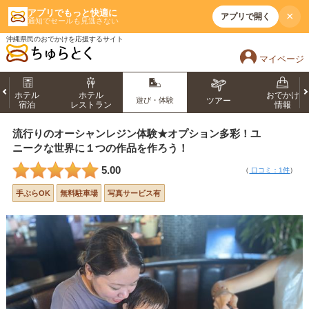
アプリでもっと快適に
×
アプリで開く
通知でセールも見逃さない
沖縄県民のおでかけを応援するサイト
マイページ
ホテル
ホテル
おでかけ
遊び・体験
ツアー
宿泊
レストラン
情報
流行りのオーシャンレジン体験★オプション多彩！ユ
ニークな世界に１つの作品を作ろう！
5.00
（
口コミ：1件
）
手ぶらOK
無料駐車場
写真サービス有