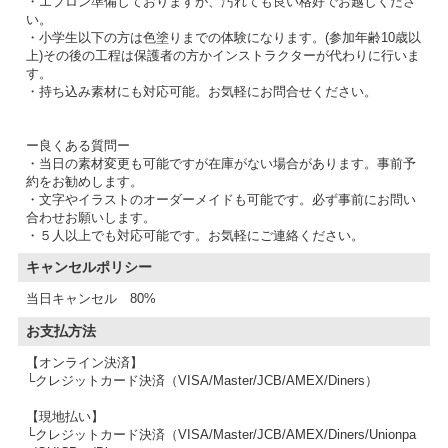
・エプロン準備しておりますが、汚れても良い格好でお越しくださ
い。
・小学生以下の方は色塗りまでの体験になります。(参加年齢10歳以
上)その後の工程は保護者の方かインストラクターが代わりに行いま
す。
・持ち込み素材にも対応可能。お気軽にお問合せください。
ー良くある質問ー
・当日の素材変更も可能ですが在庫がない場合があります。事前予
約をお勧めします。
・文字やイラストのオーダーメイドも可能です。必ず事前にお問い
合わせお願いします。
・５人以上でも対応可能です。お気軽にご連絡ください。
キャンセルポリシー
当日キャンセル 80%
お支払方法
【オンライン決済】
└クレジットカード決済（VISA/Master/JCB/AMEX/Diners）
【現地払い】
└クレジットカード決済（VISA/Master/JCB/AMEX/Diners/Unionpa