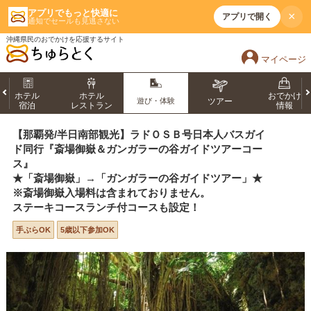
アプリでもっと快適に
×
アプリで開く
通知でセールも見逃さない
沖縄県民のおでかけを応援するサイト
マイページ
ホテル
ホテル
おでかけ
遊び・体験
ツアー
宿泊
レストラン
情報
【那覇発/半日南部観光】ラドＯＳＢ号日本人バスガイ
ド同行『斎場御嶽＆ガンガラーの谷ガイドツアーコー
ス』
★「斎場御嶽」→「ガンガラーの谷ガイドツアー」★
※斎場御嶽入場料は含まれておりません。
ステーキコースランチ付コースも設定！
手ぶらOK
5歳以下参加OK