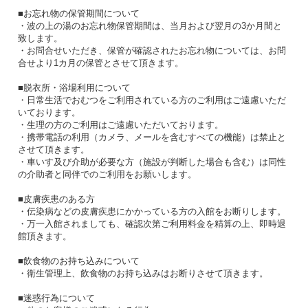
■お忘れ物の保管期間について
・波の上の湯のお忘れ物保管期間は、当月および翌月の3か月間と
致します。
・お問合せいただき、保管が確認されたお忘れ物については、お問
合せより1カ月の保管とさせて頂きます。
■脱衣所・浴場利用について
・日常生活でおむつをご利用されている方のご利用はご遠慮いただ
いております。
・生理の方のご利用はご遠慮いただいております。
・携帯電話の利用（カメラ、メールを含むすべての機能）は禁止と
させて頂きます。
・車いす及び介助が必要な方（施設が判断した場合も含む）は同性
の介助者と同伴でのご利用をお願いします。
■皮膚疾患のある方
・伝染病などの皮膚疾患にかかっている方の入館をお断りします。
・万一入館されましても、確認次第ご利用料金を精算の上、即時退
館頂きます。
■飲食物のお持ち込みについて
・衛生管理上、飲食物のお持ち込みはお断りさせて頂きます。
■迷惑行為について