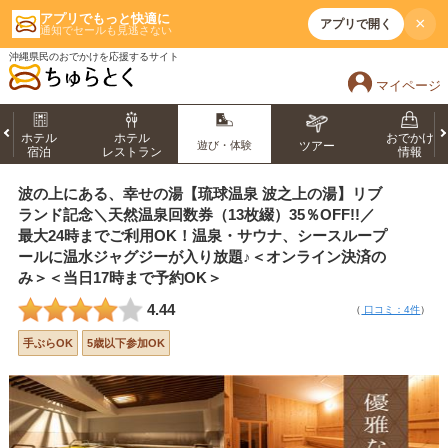
アプリでもっと快適に
×
アプリで開く
通知でセールも見逃さない
沖縄県民のおでかけを応援するサイト
マイページ
ホテル
ホテル
おでかけ
遊び・体験
ツアー
宿泊
レストラン
情報
波の上にある、幸せの湯【琉球温泉 波之上の湯】リブ
ランド記念＼天然温泉回数券（13枚綴）35％OFF!!／
最大24時までご利用OK！温泉・サウナ、シースループ
ールに温水ジャグジーが入り放題♪＜オンライン決済の
み＞＜当日17時まで予約OK＞
4.44
（
口コミ：4件
）
手ぶらOK
5歳以下参加OK