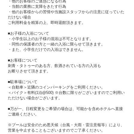
・他のお客様のご迷惑になる行為
・当館の業務に支障をきたす行為
・他のお客様からの苦情や当施設スタッフからの注意に従っていた
だけない場合
ご利用料金を精算の上、即時退館頂きます。
■お子様の入浴について
・小学生以上のお子様の混浴は不可となります。
・同性の保護者の方と一緒の入浴に限らせて頂きます。
・また、小学生だけでの入浴はできません。
■お客様について
刺青・タトゥーのある方、飲酒されている方の入浴も
お断りさせて頂きます。
■駐車場について
＜自動車＞近隣のコインパーキングをご利用ください。
＜バイク＞有料(1泊@500) ※台数に限りがございますのでご利用い
ただけない場合がございます。
■万が一、日程変更をご希望の場合は、可能かを含めホテルへ直接
ご連絡ください。
※プールは安全のため悪天候（台風・大雨・雷注意報等）により、
営業を中止することもございますのでご了承ください。