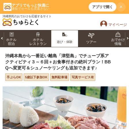
アプリでもっと快適に
×
アプリで開く
通知でセールも見逃さない
沖縄県民のおでかけを応援するサイト
マイページ
ホテル
ホテル
おでかけ
遊び・体験
ツアー
宿泊
レストラン
情報
沖縄本島から一番近い離島「津堅島」でチューブ系ア
クティビティ３～６回＋お食事付きの絶叫プラン！BB
Qへ変更可＆シュノーケリングも追加できます♪
手ぶらOK
5歳以下参加OK
無料駐車場
写真サービス有