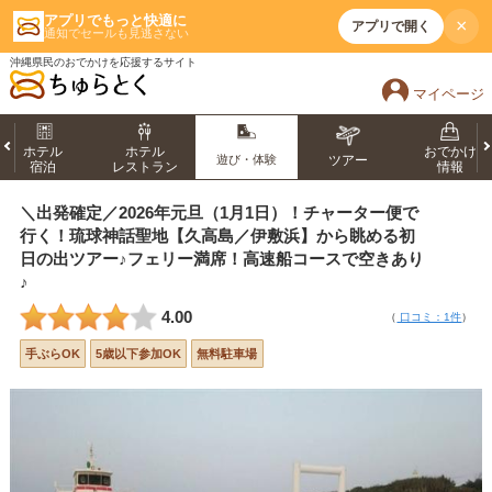
アプリでもっと快適に
×
アプリで開く
通知でセールも見逃さない
沖縄県民のおでかけを応援するサイト
マイページ
ホテル
ホテル
おでかけ
遊び・体験
ツアー
宿泊
レストラン
情報
＼出発確定／2026年元旦（1月1日）！チャーター便で
行く！琉球神話聖地【久高島／伊敷浜】から眺める初
日の出ツアー♪フェリー満席！高速船コースで空きあり
♪
4.00
（
口コミ：1件
）
手ぶらOK
5歳以下参加OK
無料駐車場