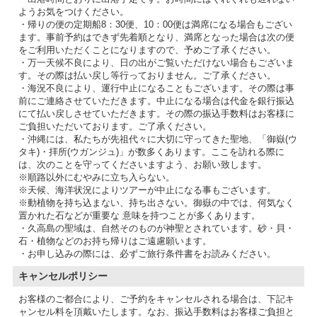
ようお気をつけください。
・帰りの便の定期船8：30便、10：00便は満席になる場合もござい
ます。事前予約はできず先着順となり、満席となった場合は次の便
をご利用いただくことになりますので、予めご了承ください。
・万一天候不良により、日の出がご覧いただけない場合もございま
す。その際は払い戻し等行っておりません。ご了承ください。
・海況不良により、運行中止になることもございます。その際は事
前にご連絡させていただきます。中止になる場合は代金を銀行振込
にて払い戻しさせていただきます。その際の振込手数料はお客様に
ご負担いただいております。ご了承ください。
・沖縄には、私たちが先祖代々に大切に守ってきた聖地、「御嶽(ウ
タキ)・拝所(ウガンジュ)」が数多くあります。ここを訪れる際に
は、次のことを守ってくださいますよう、お願い致します。
※順路以外にむやみに立ち入らない。
※天候、海洋状況によりツアーが中止になる事もございます。
※動植物を持ち込まない、持ち出さない。御嶽の中では、何気なく
置かれた石などが重要な 意味を持つことが多くあります。
・久高島の聖域は、自然そのものが神聖とされています。砂・貝・
石・植物などのお持ち帰りはご遠慮願います。
・お申し込みの際には、必ずご旅行条件書をお読みください。
キャンセルポリシー
お客様のご都合により、ご予約をキャンセルされる場合は、下記キ
ャンセル料を頂戴いたします。なお、振込手数料はお客様ご負担と