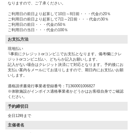
なりますので、ご了承ください。
ご利用日の前日より起算して10日～8日前・・・代金の20％
ご利用日の前日より起算して7日～2日前・・・代金の30％
ご利用日の前日・・・代金の50％
ご利用日の当日・・・代金の100％
お支払方法
現地払い
└事前にクレジットorコンビニでお支払となります。備考欄にクレ
ジットorコンビニ払い、どちらか記入お願いします。
記入がない場合はクレジット決済にて対応となります。予約後にお
支払い案内をメールにてお送りしますので、期日内にお支払いお願
いします。
適格請求書発行事業者登録番号：T1360001006827
※体験施設がインボイス適格事業者かどうかはお客様自身でご確認
予約締切日
全日12時まで
主催者名