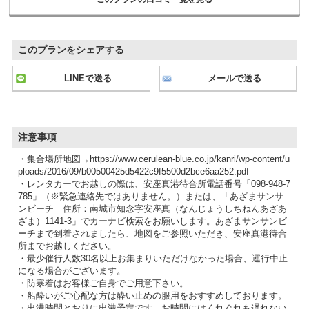
このプランをシェアする
LINEで送る
メールで送る
注意事項
・集合場所地図→https://www.cerulean-blue.co.jp/kanri/wp-content/u
ploads/2016/09/b00500425d5422c9f5500d2bce6aa252.pdf
・レンタカーでお越しの際は、安座真港待合所電話番号「098-948-7
785」（※緊急連絡先ではありません。）または、「あざまサンサ
ンビーチ 住所：南城市知念字安座真（なんじょうしちねんあざあ
ざま）1141-3」でカーナビ検索をお願いします。あざまサンサンビ
ーチまで到着されましたら、地図をご参照いただき、安座真港待合
所までお越しください。
・最少催行人数30名以上お集まりいただけなかった場合、運行中止
になる場合がございます。
・防寒着はお客様ご自身でご用意下さい。
・船酔いがご心配な方は酔い止めの服用をおすすめしております。
・出港時間とおりに出港予定です。お時間にはくれぐれも遅れない