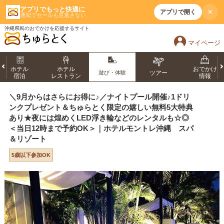
アプリでもっと快適に
×
アプリで開く
通知でセールも見逃さない
沖縄県民のおでかけを応援するサイト
マイページ
ホテル
ホテル
おでかけ
遊び・体験
ツアー
宿泊
レストラン
情報
＼9月からはさらにお得に♪／ナイトプール開催♪1ドリ
ンクプレゼント＆ちゅらとく限定の嬉しい無料5大特典
あり★夜には煌めくLED浮き輪などのレンタルも☆◎
＜当日12時まで予約OK＞｜ホテルモントレ沖縄 スパ
＆リゾート
5歳以下参加OK