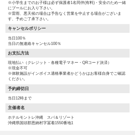
※小学生までのお子様は必ず保護者1名同伴(有料)・安全のため一緒
にプールにお入り下さい。
※雷雨、悪天候の場合は予告なく営業を中止する場合がございま
す、予めご了承下さい。
キャンセルポリシー
当日100％
当日の無連絡キャンセル100％
お支払方法
現地払い（クレジット・各種電子マネー・QRコード決済）
※現金不可
※体験施設がインボイス適格事業者かどうかはお客様自身でご確認
予約締切日
当日12時まで
主催者名
ホテルモントレ沖縄 スパ＆リゾート
沖縄県国頭郡恩納村字冨着1550番地1