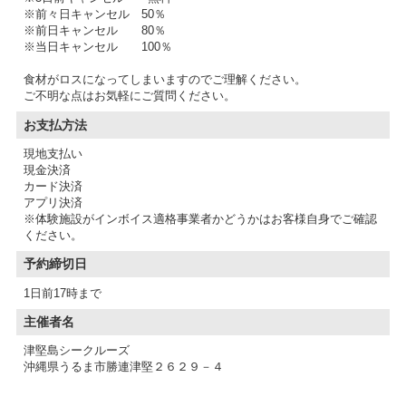
※前々日キャンセル 50％
※前日キャンセル 80％
※当日キャンセル 100％
食材がロスになってしまいますのでご理解ください。
ご不明な点はお気軽にご質問ください。
お支払方法
現地支払い
現金決済
カード決済
アプリ決済
※体験施設がインボイス適格事業者かどうかはお客様自身でご確認
予約締切日
1日前17時まで
主催者名
津堅島シークルーズ
沖縄県うるま市勝連津堅２６２９－４