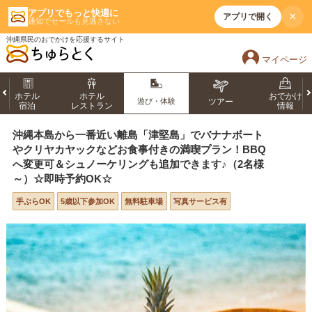
アプリでもっと快適に
×
アプリで開く
通知でセールも見逃さない
沖縄県民のおでかけを応援するサイト
マイページ
ホテル
ホテル
おでかけ
遊び・体験
ツアー
宿泊
レストラン
情報
沖縄本島から一番近い離島「津堅島」でバナナボート
やクリヤカヤックなどお食事付きの満喫プラン！BBQ
へ変更可＆シュノーケリングも追加できます♪（2名様
～）☆即時予約OK☆
手ぶらOK
5歳以下参加OK
無料駐車場
写真サービス有