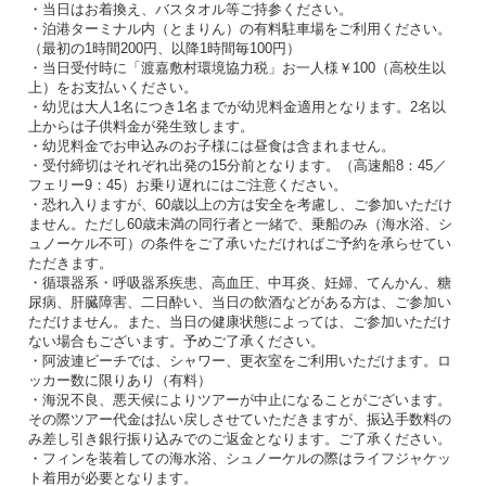
・当日はお着換え、バスタオル等ご持参ください。
・泊港ターミナル内（とまりん）の有料駐車場をご利用ください。
（最初の1時間200円、以降1時間毎100円）
・当日受付時に「渡嘉敷村環境協力税」お一人様￥100（高校生以
上）をお支払いください。
・幼児は大人1名につき1名までが幼児料金適用となります。2名以
上からは子供料金が発生致します。
・幼児料金でお申込みのお子様には昼食は含まれません。
・受付締切はそれぞれ出発の15分前となります。（高速船8：45／
フェリー9：45）お乗り遅れにはご注意ください。
・恐れ入りますが、60歳以上の方は安全を考慮し、ご参加いただけ
ません。ただし60歳未満の同行者と一緒で、乗船のみ（海水浴、シ
ュノーケル不可）の条件をご了承いただければご予約を承らせてい
ただきます。
・循環器系・呼吸器系疾患、高血圧、中耳炎、妊婦、てんかん、糖
尿病、肝臓障害、二日酔い、当日の飲酒などがある方は、ご参加い
ただけません。また、当日の健康状態によっては、ご参加いただけ
ない場合もございます。予めご了承ください。
・阿波連ビーチでは、シャワー、更衣室をご利用いただけます。ロ
ッカー数に限りあり（有料）
・海況不良、悪天候によりツアーが中止になることがございます。
その際ツアー代金は払い戻しさせていただきますが、振込手数料の
み差し引き銀行振り込みでのご返金となります。ご了承ください。
・フィンを装着しての海水浴、シュノーケルの際はライフジャケッ
ト着用が必要となります。