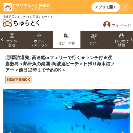
アプリでもっと快適に
×
アプリで開く
通知でセールも見逃さない
沖縄県民のおでかけを応援するサイト
マイページ
ホテル
ホテル
おでかけ
遊び・体験
ツアー
宿泊
レストラン
情報
[那覇泊港発] 高速船orフェリーで行く★ランチ付★渡
嘉敷島＜熱帯魚の楽園♪阿波連ビーチ＞日帰り海水浴ツ
アー＜前日12時まで予約OK＞
5歳以下参加OK