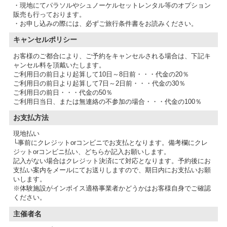
・現地にてパラソルやシュノーケルセットレンタル等のオプション
販売も行っております。
・お申し込みの際には、必ずご旅行条件書をお読みください。
キャンセルポリシー
お客様のご都合により、ご予約をキャンセルされる場合は、下記キ
ャンセル料を頂戴いたします。
ご利用日の前日より起算して10日～8日前・・・代金の20％
ご利用日の前日より起算して7日～2日前・・・代金の30％
ご利用日の前日・・・代金の50％
ご利用日当日、または無連絡の不参加の場合・・・代金の100％
お支払方法
現地払い
└事前にクレジットorコンビニでお支払となります。備考欄にクレ
ジットorコンビニ払い、どちらか記入お願いします。
記入がない場合はクレジット決済にて対応となります。予約後にお
支払い案内をメールにてお送りしますので、期日内にお支払いお願
いします。
※体験施設がインボイス適格事業者かどうかはお客様自身でご確認
主催者名