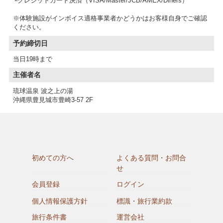
└クレジットカード決済（VISA/Master/JCB/AMEX/Diners）
※体験施設がインボイス適格事業者かどうかはお客様自身でご確認
予約締切日
当日19時まで
主催者名
琉球温泉 波之上の湯
沖縄県豊見城市豊崎3-57 2F
初めての方へ
よくある質問・お問合
せ
会員登録
ログイン
個人情報保護方針
標識・旅行業約款
旅行条件書
運営会社