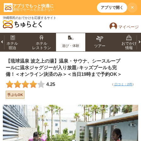
アプリでもっと快適に
×
アプリで開く
通知でセールも見逃さない
沖縄県民のおでかけを応援するサイト
マイページ
ホテル
ホテル
おでかけ
遊び・体験
ツアー
宿泊
レストラン
情報
【琉球温泉 波之上の湯】温泉・サウナ、シースループ
ールに温水ジャグジーが入り放題♪キッズプールも完
備！＜オンライン決済のみ＞＜当日19時まで予約OK＞
4.25
（
口コミ：2件
）
手ぶらOK