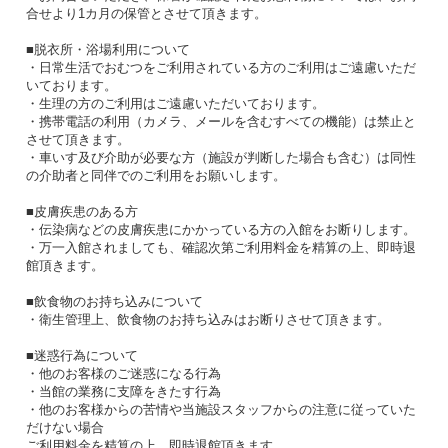
合せより1カ月の保管とさせて頂きます。
■脱衣所・浴場利用について
・日常生活でおむつをご利用されている方のご利用はご遠慮いただ
いております。
・生理の方のご利用はご遠慮いただいております。
・携帯電話の利用（カメラ、メールを含むすべての機能）は禁止と
させて頂きます。
・車いす及び介助が必要な方（施設が判断した場合も含む）は同性
の介助者と同伴でのご利用をお願いします。
■皮膚疾患のある方
・伝染病などの皮膚疾患にかかっている方の入館をお断りします。
・万一入館されましても、確認次第ご利用料金を精算の上、即時退
館頂きます。
■飲食物のお持ち込みについて
・衛生管理上、飲食物のお持ち込みはお断りさせて頂きます。
■迷惑行為について
・他のお客様のご迷惑になる行為
・当館の業務に支障をきたす行為
・他のお客様からの苦情や当施設スタッフからの注意に従っていた
だけない場合
ご利用料金を精算の上、即時退館頂きます。