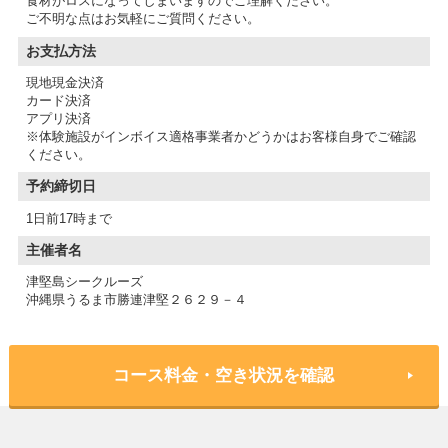
食材がロスになってしまいますのでご理解ください。
ご不明な点はお気軽にご質問ください。
お支払方法
現地現金決済
カード決済
アプリ決済
※体験施設がインボイス適格事業者かどうかはお客様自身でご確認
予約締切日
1日前17時まで
主催者名
津堅島シークルーズ
沖縄県うるま市勝連津堅２６２９－４
コース料金・空き状況を確認