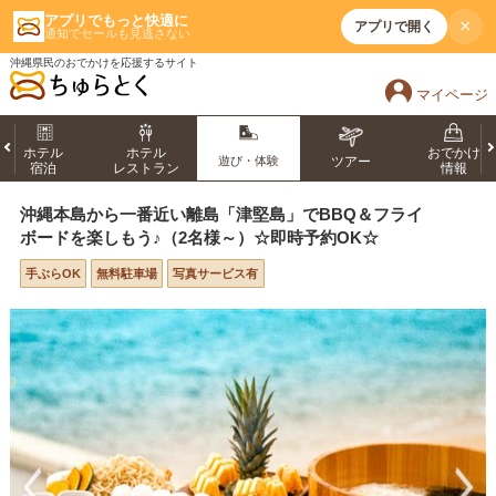
アプリでもっと快適に
×
アプリで開く
通知でセールも見逃さない
沖縄県民のおでかけを応援するサイト
マイページ
ホテル
ホテル
おでかけ
遊び・体験
ツアー
宿泊
レストラン
情報
沖縄本島から一番近い離島「津堅島」でBBQ＆フライ
ボードを楽しもう♪（2名様～）☆即時予約OK☆
手ぶらOK
無料駐車場
写真サービス有