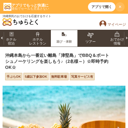
アプリでもっと快適に
×
アプリで開く
通知でセールも見逃さない
沖縄県民のおでかけを応援するサイト
マイページ
ホテル
ホテル
おでかけ
遊び・体験
ツアー
宿泊
レストラン
情報
沖縄本島から一番近い離島「津堅島」でBBQ＆ボート
シュノーケリングを楽しもう♪（2名様～）☆即時予約
OK☆
手ぶらOK
5歳以下参加OK
無料駐車場
写真サービス有