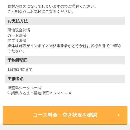
食材がロスになってしまいますのでご理解ください。
ご不明な点はお気軽にご質問ください。
お支払方法
現地現金決済
カード決済
アプリ決済
※体験施設がインボイス適格事業者かどうかはお客様自身でご確認
予約締切日
1日前17時まで
主催者名
津堅島シークルーズ
沖縄県うるま市勝連津堅２６２９－４
コース料金・空き状況を確認