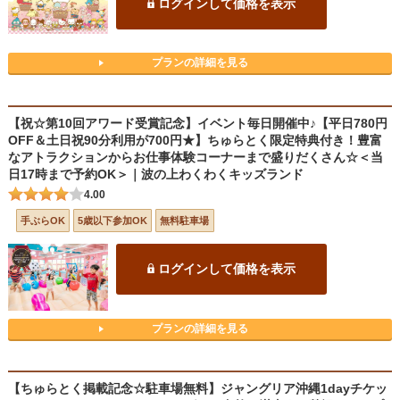
ログインして価格を表示
プランの詳細を見る
【祝☆第10回アワード受賞記念】イベント毎日開催中♪【平日780円
OFF＆土日祝90分利用が700円★】ちゅらとく限定特典付き！豊富
なアトラクションからお仕事体験コーナーまで盛りだくさん☆＜当
日17時まで予約OK＞｜波の上わくわくキッズランド
4.00
手ぶらOK
5歳以下参加OK
無料駐車場
ログインして価格を表示
プランの詳細を見る
【ちゅらとく掲載記念☆駐車場無料】ジャングリア沖縄1dayチケッ