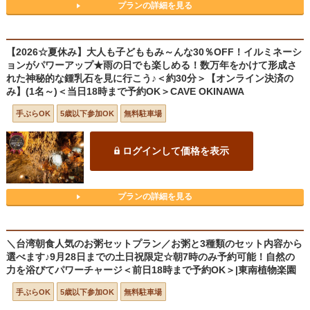
プランの詳細を見る
【2026☆夏休み】大人も子どももみ～んな30％OFF！イルミネーシ
ョンがパワーアップ★雨の日でも楽しめる！数万年をかけて形成さ
れた神秘的な鍾乳石を見に行こう♪＜約30分＞【オンライン決済の
み】(1名～)＜当日18時まで予約OK＞CAVE OKINAWA
手ぶらOK
5歳以下参加OK
無料駐車場
ログインして価格を表示
プランの詳細を見る
＼台湾朝食人気のお粥セットプラン／お粥と3種類のセット内容から
選べます♪9月28日までの土日祝限定☆朝7時のみ予約可能！自然の
力を浴びてパワーチャージ＜前日18時まで予約OK＞|東南植物楽園
手ぶらOK
5歳以下参加OK
無料駐車場