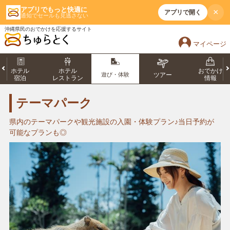
アプリでもっと快適に
×
アプリで開く
通知でセールも見逃さない
沖縄県民のおでかけを応援するサイト
マイページ
ホテル
ホテル
おでかけ
遊び・体験
ツアー
宿泊
レストラン
情報
テーマパーク
県内のテーマパークや観光施設の入園・体験プラン♪当日予約が
可能なプランも◎