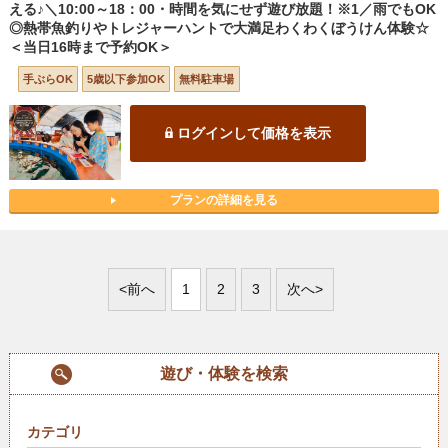
える♪＼10:00～18：00・時間を気にせず遊び放題！※1／雨でもOK
◎熱帯魚釣りやトレジャーハントで大満足わくわくぼうけん体験☆
＜当日16時まで予約OK＞
手ぶらOK
5歳以下参加OK
無料駐車場
ログインして価格を表示
プランの詳細を見る
<前へ
1
2
3
次へ>
遊び・体験を検索
カテゴリ