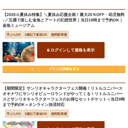
【2026☆夏休み特集】＼夏休み応援企画！最大20％OFF・幼児無料
♪／五感で楽しむ金魚とアートの幻想世界｜当日18時まで予約OK｜
金魚ミュージアム
手ぶらOK
5歳以下参加OK
無料駐車場
ログインして価格を表示
プランの詳細を見る
【期間限定】サンリオキャラクターフェス開催！リトルユニバース
オキナワにサンリオピューロランドがやってくる！リトルユニバー
スとサンリオキャラクターフェスのお得なセットチケット＜当日9時
まで予約OK＞オンライン決済対応
手ぶらOK
5歳以下参加OK
無料駐車場