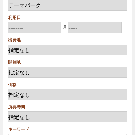
利用日
月
出発地
開催地
価格
所要時間
キーワード