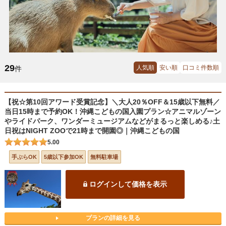
29
人気順
安い順
口コミ件数順
件
【祝☆第10回アワード受賞記念】＼大人20％OFF＆15歳以下無料／
当日15時まで予約OK！沖縄こどもの国入園プラン☆アニマルゾーン
やライドパーク、ワンダーミュージアムなどがまるっと楽しめる♪土
日祝はNIGHT ZOOで21時まで開園◎｜沖縄こどもの国
5.00
手ぶらOK
5歳以下参加OK
無料駐車場
ログインして価格を表示
プランの詳細を見る