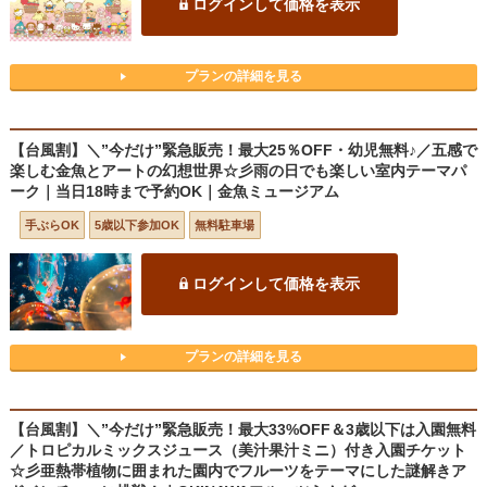
ログインして価格を表示
プランの詳細を見る
【台風割】＼”今だけ”緊急販売！最大25％OFF・幼児無料♪／五感で
楽しむ金魚とアートの幻想世界☆彡雨の日でも楽しい室内テーマパ
ーク｜当日18時まで予約OK｜金魚ミュージアム
手ぶらOK
5歳以下参加OK
無料駐車場
ログインして価格を表示
プランの詳細を見る
【台風割】＼”今だけ”緊急販売！最大33%OFF＆3歳以下は入園無料
／トロピカルミックスジュース（美汁果汁ミニ）付き入園チケット
☆彡亜熱帯植物に囲まれた園内でフルーツをテーマにした謎解きア