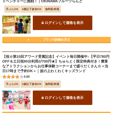
ドベンチャーに挑戦！｜OKINAWAフルーツらんど
手ぶらOK
5歳以下参加OK
無料駐車場
ログインして価格を表示
プランの詳細を見る
【祝☆第10回アワード受賞記念】イベント毎日開催中♪【平日780円
OFF＆土日祝90分利用が700円★】ちゅらとく限定特典付き！豊富
なアトラクションからお仕事体験コーナーまで盛りだくさん☆＜当
日17時まで予約OK＞｜波の上わくわくキッズランド
4.00
手ぶらOK
5歳以下参加OK
無料駐車場
ログインして価格を表示