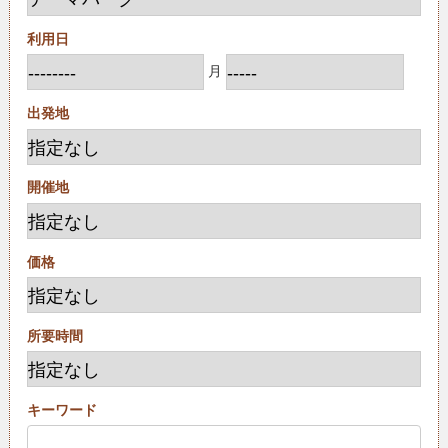
利用日
月
出発地
開催地
価格
所要時間
キーワード