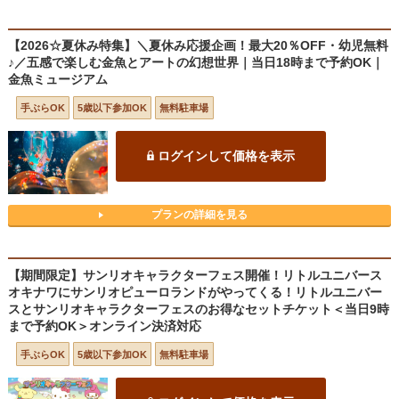
【2026☆夏休み特集】＼夏休み応援企画！最大20％OFF・幼児無料
♪／五感で楽しむ金魚とアートの幻想世界｜当日18時まで予約OK｜
金魚ミュージアム
手ぶらOK
5歳以下参加OK
無料駐車場
ログインして価格を表示
プランの詳細を見る
【期間限定】サンリオキャラクターフェス開催！リトルユニバース
オキナワにサンリオピューロランドがやってくる！リトルユニバー
スとサンリオキャラクターフェスのお得なセットチケット＜当日9時
まで予約OK＞オンライン決済対応
手ぶらOK
5歳以下参加OK
無料駐車場