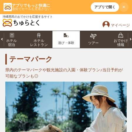
アプリでもっと快適に
×
アプリで開く
通知でセールも見逃さない
沖縄県民のおでかけを応援するサイト
マイページ
ホテル
ホテル
おでかけ
遊び・体験
ツアー
宿泊
レストラン
情報
テーマパーク
県内のテーマパークや観光施設の入園・体験プラン♪当日予約が
可能なプランも◎