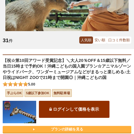
31
人気順
安い順
口コミ件数順
件
【祝☆第10回アワード受賞記念】＼大人20％OFF＆15歳以下無料／
当日15時まで予約OK！沖縄こどもの国入園プラン☆アニマルゾーン
やライドパーク、ワンダーミュージアムなどがまるっと楽しめる♪土
日祝はNIGHT ZOOで21時まで開園◎｜沖縄こどもの国
5.00
手ぶらOK
5歳以下参加OK
無料駐車場
ログインして価格を表示
プランの詳細を見る