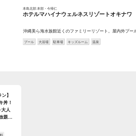
本島北部:本部・今帰仁
ホテルマハイナウェルネスリゾートオキナワ
沖縄美ら海水族館近くのファミリーリゾート。屋内外プー
プール
大浴場
駐車場
キッズルーム
温泉
ラン】
キ丼！
♪大人
放題付
入り放
も盛り
料