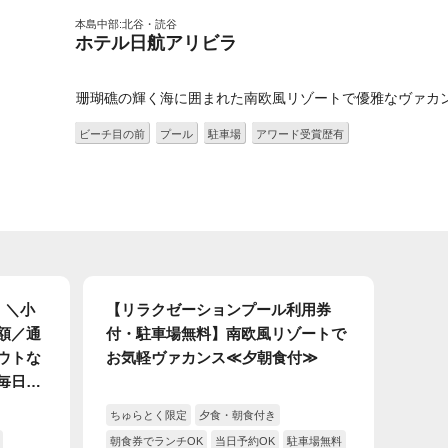
本島中部:北谷・読谷
ホテル日航アリビラ
珊瑚礁の輝く海に囲まれた南欧風リゾートで優雅なヴァカ
ビーチ目の前
プール
駐車場
アワード受賞歴有
】＼小
【リラクゼーションプール利用券
額／通
付・駐車場無料】南欧風リゾートで
ウトな
お気軽ヴァカンス≪夕朝食付≫
毎日2
！駐車場
ちゅらとく限定
夕食・朝食付き
朝食券でランチOK
当日予約OK
駐車場無料