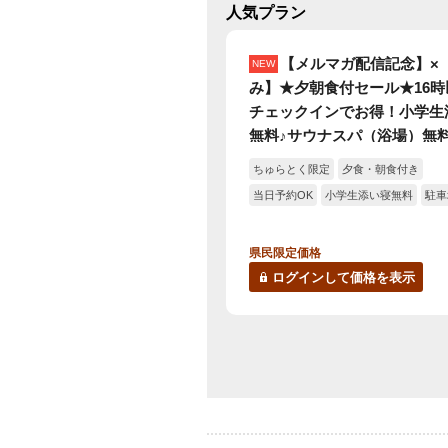
人気プラン
【メルマガ配信記念】×
NEW
み】★夕朝食付セール★16時
チェックインでお得！小学生
無料♪サウナスパ（浴場）無
内外プールも入り放題！夕食
ちゅらとく限定
夕食・朝食付き
ブッフェ★
当日予約OK
小学生添い寝無料
駐車
県民限定価格
ログインして価格を表示