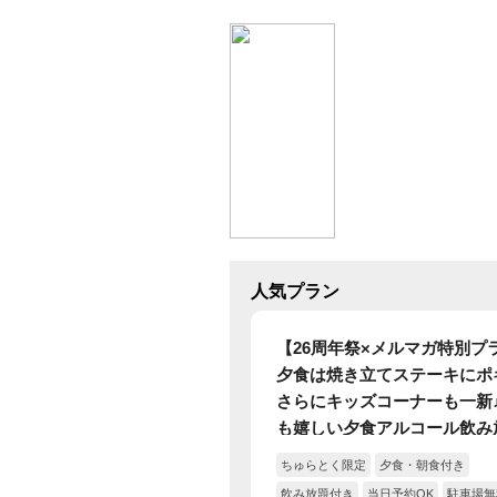
人気プラン
【26周年祭×メルマガ特別プ
夕食は焼き立てステーキにポ
さらにキッズコーナーも一新
も嬉しい夕食アルコール飲み
き♪屋内外プールも大浴場も
ちゅらとく限定
夕食・朝食付き
題！26周年を迎えるイベント
飲み放題付き
当日予約OK
駐車場無