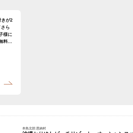
きが2
／さら
子様に
無料で
ーキ食
本島北部:恩納村