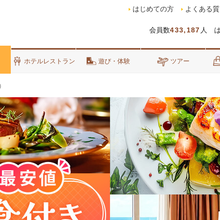
はじめての方
よくある質
会員数
433,187
人 
泊
ホテルレストラン
遊び・体験
ツアー
）