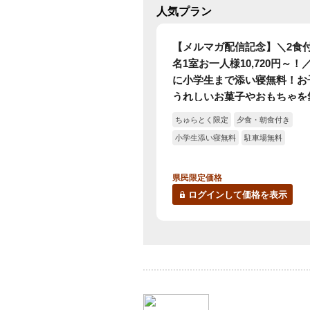
人気プラン
【メルマガ配信記念】＼2食付
名1室お一人様10,720円～！
に小学生まで添い寝無料！お
うれしいお菓子やおもちゃを
ご用意♪人気の焼き立てステ
ちゅらとく限定
夕食・朝食付き
べ放題＜夕朝食付き＞
小学生添い寝無料
駐車場無料
県民限定価格
ログインして価格を表示