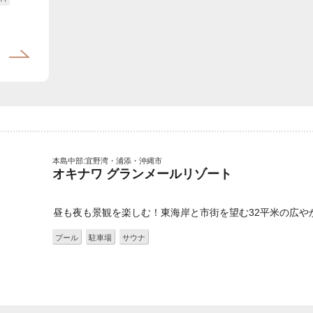
ラン
本島中部:宜野湾・浦添・沖縄市
オキナワ グランメールリゾート
昼も夜も景観を楽しむ！東海岸と市街を望む32平米の広や
プール
駐車場
サウナ