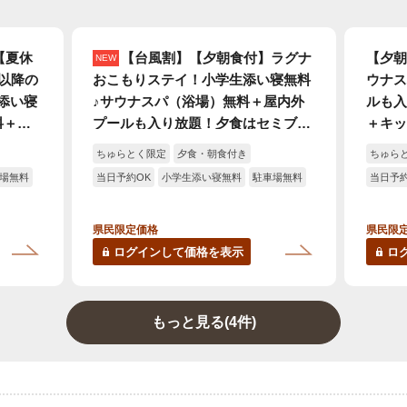
【夏休
【台風割】【夕朝食付】ラグナ
【夕朝
NEW
以降の
おこもりステイ！小学生添い寝無料
ウナス
添い寝
♪サウナスパ（浴場）無料＋屋内外
ルも入
料＋屋
プールも入り放題！夕食はセミブッ
＋キッ
はセミ
フェ☆
ちゅらとく限定
夕食・朝食付き
ちゅら
場無料
当日予約OK
小学生添い寝無料
駐車場無料
当日予約
県民限定価格
県民限
ログインして価格を表示
ロ
もっと見る(4件)