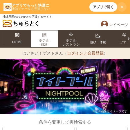
アプリでもっと快適に
×
アプリで開く
通知でセールも見逃さない
沖縄県民のおでかけを応援するサイト
マイページ
ホテル
ホテル
HOME
遊び・体験
ツア
宿泊
レストラン
はいさい！
ゲストさん（
ログイン／会員登録
）
※この画像はイメージです
条件を変更して再検索する