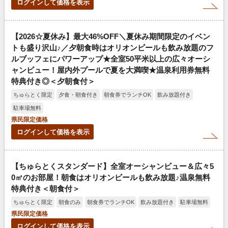
ログインして価格を表示
【2026☆夏休み】最大46%OFF＼夏休み期間限定のイベン
トも盛り沢山♪／夕朝食時はオリオンビールも飲み放題のフ
ルブッフェにパワーアップ★全室50平米以上の広々オーシ
ャンビュー！屋内外プールで夏を大満喫★温泉利用券無料
特典付き◎＜夕朝食付＞
ちゅらとく限定
夕食・朝食付き
朝食券でランチOK
飲み放題付き
駐車場無料
県民限定価格
ログインして価格を表示
【ちゅらとくスタンダード】全室オーシャンビュー＆広々5
0㎡のお部屋！朝食はオリオンビールも飲み放題♪温泉無料
特典付き＜朝食付＞
ちゅらとく限定
朝食のみ
朝食券でランチOK
飲み放題付き
駐車場無料
県民限定価格
ログインして価格を表示