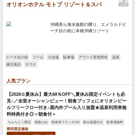
オリオンホテル モトブ リゾート＆スパ
沖縄美ら海水族館の隣り、エメラルドビ
ーチ目の前に本格沖縄リゾート
ビーチ目の前
プール
大浴場
駐車場
アワード受賞歴有
温泉
露天風呂
サウナ
人気プラン
【2026☆夏休み】最大68％OFF＼夏休み限定イベントも必
見♪／全室オーシャンビュー！朝食ブッフェにオリオンビー
ルフリーフロー付き♪屋内外プール入り放題★温泉利用券無
料特典付き◎＜朝食付＞
ちゅらとく限定
朝食のみ
朝食券でランチOK
飲み放題付き
駐車場無料
県民限定価格