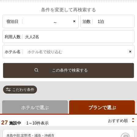
条件を変更して再検索する
×
宿泊日
泊数
利用人数
大人2名
×
ホテル名
こだわり条件
ホテルで選ぶ
プランで選ぶ
27
施設中
1～10件表示
本島中部:宜野湾・浦添・沖縄市