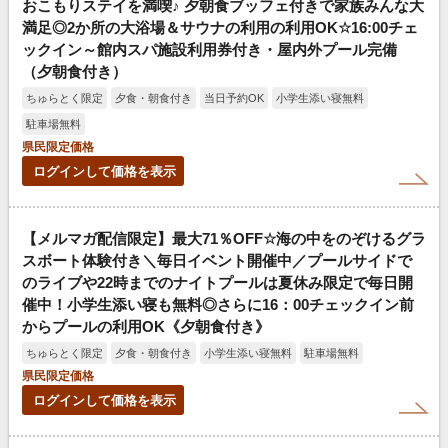
おこもりステイを満喫♪ 夕朝食ブッフェ付きで家族みんな大
満足◎2か所の大浴場＆サウナの利用の利用OK☆16:00チェ
ックイン～館内スパ施設利用券付き・屋内外プール完備
（夕朝食付き）
ちゅらとく限定
夕食・朝食付き
当日予約OK
小学生添い寝無料
駐車場無料
県民限定価格
ログインして価格を表示
【メルマガ配信限定】最大71％OFF☆海の中をのぞけるグラ
スボート体験付き＼毎日イベント開催中／プールサイドで
のライブや22時までのナイトプールは夏休み限定で毎日開
催中！小学生添い寝も無料◎さらに16：00チェックイン前
からプールの利用OK《夕朝食付き》
ちゅらとく限定
夕食・朝食付き
小学生添い寝無料
駐車場無料
県民限定価格
ログインして価格を表示