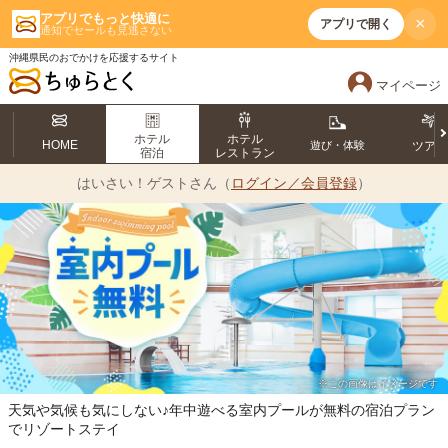
アプリでもっと快適に
×
アプリで開く
通知でセールも見逃さない
沖縄県民のおでかけを応援するサイト
マイページ
ホテル
ホテル
HOME
遊び・体験
ツア
宿泊
レストラン
はいさい！
ゲストさん（
ログイン／会員登録
）
※この画像はイメージです
天気や気候も気にしない♪年中遊べる室内プールが無料の宿泊プラン
でリゾートステイ