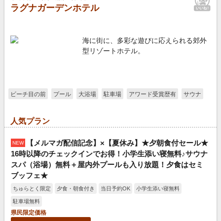
ラグナガーデンホテル
海に街に、多彩な遊びに応えられる郊外
型リゾートホテル。
ビーチ目の前
プール
大浴場
駐車場
アワード受賞歴有
サウナ
人気プラン
【メルマガ配信記念】×【夏休み】★夕朝食付セール★
NEW
16時以降のチェックインでお得！小学生添い寝無料♪サウナ
スパ（浴場）無料＋屋内外プールも入り放題！夕食はセミ
ブッフェ★
ちゅらとく限定
夕食・朝食付き
当日予約OK
小学生添い寝無料
駐車場無料
県民限定価格