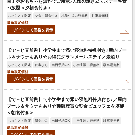
菓子やおもちゃを無料でご用意♪人気の焼き立てステーキ食
べ放題＜夕朝食付き＞
ちゅらとく限定
夕食・朝食付き
小学生添い寝無料
駐車場無料
県民限定価格
ログインして価格を表示
【で～じ直前割】小学生まで添い寝無料特典付き♪屋内プー
ル＆サウナもあり☆お得にグランメールステイ／素泊り
ちゅらとく限定
食事なし
当日予約OK
小学生添い寝無料
駐車場無料
県民限定価格
ログインして価格を表示
【で～じ直前割】＼小学生まで添い寝無料特典付き♪／屋内
プール＆サウナもあり☆種類豊富な朝食ビュッフェを堪能
＜朝食付き＞
ちゅらとく限定
朝食のみ
当日予約OK
小学生添い寝無料
駐車場無料
県民限定価格
ログインして価格を表示