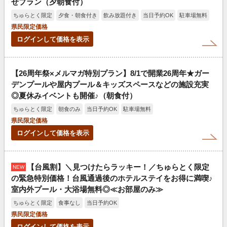
せプラン（夕朝食付）
ちゅらとく限定
夕食・朝食付き
飲み放題付き
当日予約OK
駐車場無料
県民限定価格
ログインして価格を表示
【26周年祭×メルマガ特別プラン】8/1で開業26周年★ガー
デンプールや屋内プール＆キッズスペースなどの施設充実
◎夏休みイベントも開催♪（朝食付）
ちゅらとく限定
朝食のみ
当日予約OK
駐車場無料
県民限定価格
ログインして価格を表示
【台風割】＼見つけたらラッキー！／ちゅらとく限定
NEW
の緊急特別価格！台風通過後のホテルステイをお得に満喫♪
室内外プール・大浴場無料◎≪お部屋のみ≫
ちゅらとく限定
食事なし
当日予約OK
県民限定価格
ログインして価格を表示