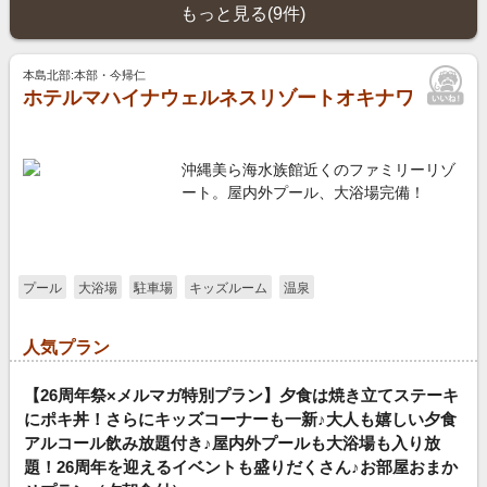
もっと見る(9件)
本島北部:本部・今帰仁
ホテルマハイナウェルネスリゾートオキナワ
沖縄美ら海水族館近くのファミリーリゾ
ート。屋内外プール、大浴場完備！
プール
大浴場
駐車場
キッズルーム
温泉
人気プラン
【26周年祭×メルマガ特別プラン】夕食は焼き立てステーキ
にポキ丼！さらにキッズコーナーも一新♪大人も嬉しい夕食
アルコール飲み放題付き♪屋内外プールも大浴場も入り放
題！26周年を迎えるイベントも盛りだくさん♪お部屋おまか