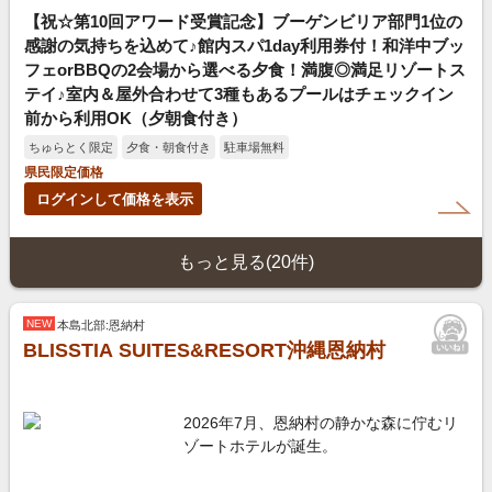
【祝☆第10回アワード受賞記念】ブーゲンビリア部門1位の
感謝の気持ちを込めて♪館内スパ1day利用券付！和洋中ブッ
フェorBBQの2会場から選べる夕食！満腹◎満足リゾートス
テイ♪室内＆屋外合わせて3種もあるプールはチェックイン
前から利用OK（夕朝食付き）
ちゅらとく限定
夕食・朝食付き
駐車場無料
県民限定価格
ログインして価格を表示
もっと見る(20件)
NEW
本島北部:恩納村
BLISSTIA SUITES&RESORT沖縄恩納村
2026年7月、恩納村の静かな森に佇むリ
ゾートホテルが誕生。