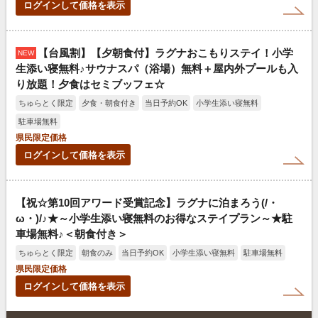
ログインして価格を表示
【台風割】【夕朝食付】ラグナおこもりステイ！小学
NEW
生添い寝無料♪サウナスパ（浴場）無料＋屋内外プールも入
り放題！夕食はセミブッフェ☆
ちゅらとく限定
夕食・朝食付き
当日予約OK
小学生添い寝無料
駐車場無料
県民限定価格
ログインして価格を表示
【祝☆第10回アワード受賞記念】ラグナに泊まろう(/・
ω・)/♪★～小学生添い寝無料のお得なステイプラン～★駐
車場無料♪＜朝食付き＞
ちゅらとく限定
朝食のみ
当日予約OK
小学生添い寝無料
駐車場無料
県民限定価格
ログインして価格を表示