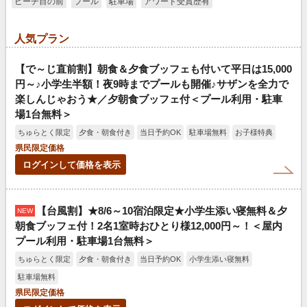
ビーチ目の前
プール
駐車場
アワード受賞歴有
人気プラン
【で～じ直前割】朝食＆夕食ブッフェも付いて平日は15,000
円～♪小学生半額！夜9時までプールも開催♪サザンを全力で
楽しんじゃおう★／夕朝食ブッフェ付＜プール利用・駐車
場1台無料＞
ちゅらとく限定
夕食・朝食付き
当日予約OK
駐車場無料
お子様特典
県民限定価格
ログインして価格を表示
【台風割】★8/6～10宿泊限定★小学生添い寝無料＆夕
NEW
朝食ブッフェ付！2名1室時おひとり様12,000円～！＜屋内
プール利用・駐車場1台無料＞
ちゅらとく限定
夕食・朝食付き
当日予約OK
小学生添い寝無料
駐車場無料
県民限定価格