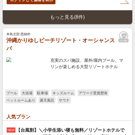
もっと見る(8件)
本島北部:恩納村
沖縄かりゆしビーチリゾート・オーシャンス
パ
充実のスパ施設、屋外/屋内プール、マ
リンが楽しめる大型リゾートホテル
プール
大浴場
駐車場
キッズルーム
アワード受賞歴有
ペットルームあり
露天風呂
サウナ
人気プラン
【台風割】＼小学生添い寝も無料／リゾートホテルで
NEW