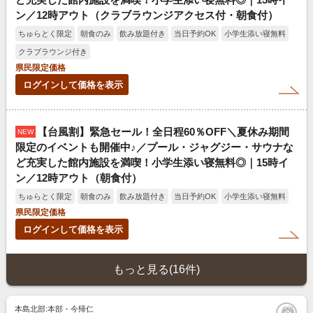
ン／12時アウト（クラブラウンジアクセス付・朝食付）
ちゅらとく限定
朝食のみ
飲み放題付き
当日予約OK
小学生添い寝無料
クラブラウンジ付き
県民限定価格
ログインして価格を表示
【台風割】緊急セール！全日程60％OFF＼夏休み期間
NEW
限定のイベントも開催中♪／プール・ジャグジー・サウナな
ど充実した館内施設を満喫！小学生添い寝無料◎｜15時イ
ン／12時アウト（朝食付）
ちゅらとく限定
朝食のみ
飲み放題付き
当日予約OK
小学生添い寝無料
県民限定価格
ログインして価格を表示
もっと見る(16件)
本島北部:本部・今帰仁