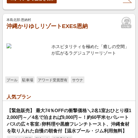
本島北部:恩納村
沖縄かりゆしリゾートEXES恩納
ホスピタリティを極めた「癒しの空間」
が広がるラグジュアリーリゾート
プール
駐車場
アワード受賞歴有
サウナ
人気プラン
【緊急販売】 最大74％OFFの衝撃価格＼2名1室おひとり様1
2,000円～／4名で泊まれば9,000円～！約60平米セパレート
バスの広々客室♪卵料理や黒糖フレンチトースト、沖縄食材
を取り入れた自慢の朝食付【温水プール・ジム利用無料】