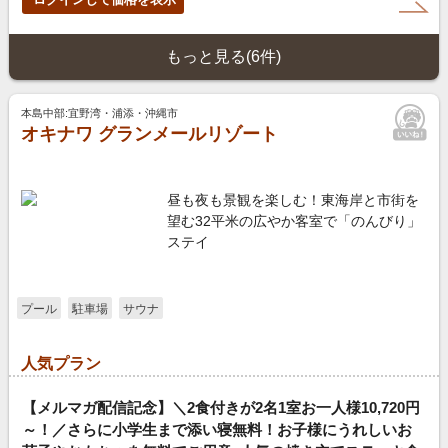
もっと見る(6件)
本島中部:宜野湾・浦添・沖縄市
オキナワ グランメールリゾート
昼も夜も景観を楽しむ！東海岸と市街を
望む32平米の広やか客室で「のんびり」
ステイ
プール
駐車場
サウナ
人気プラン
【メルマガ配信記念】＼2食付きが2名1室お一人様10,720円
～！／さらに小学生まで添い寝無料！お子様にうれしいお