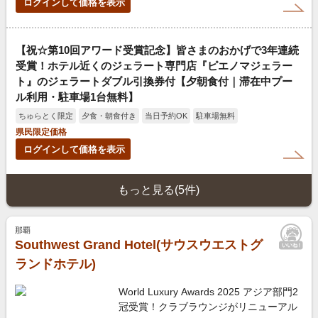
ログインして価格を表示
【祝☆第10回アワード受賞記念】皆さまのおかげで3年連続
受賞！ホテル近くのジェラート専門店『ピエノマジェラー
ト』のジェラートダブル引換券付【夕朝食付｜滞在中プー
ル利用・駐車場1台無料】
ちゅらとく限定
夕食・朝食付き
当日予約OK
駐車場無料
県民限定価格
ログインして価格を表示
もっと見る(5件)
那覇
Southwest Grand Hotel(サウスウエストグ
ランドホテル)
World Luxury Awards 2025 アジア部門2
冠受賞！クラブラウンジがリニューアル