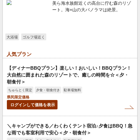
美ら海水族館近くの高台に佇む森のリゾ
ート。海×山の大パノラマは絶景。
大浴場
ゴルフ場近く
人気プラン
【ディナーBBQプラン】楽しい！おいしい！BBQプラン！
大自然に囲まれた森のリゾートで、癒しの時間を☆＜夕・
朝食付＞
ちゅらとく限定
夕食・朝食付き
駐車場無料
県民限定価格
ログインして価格を表示
＼キャンプができる／わくわくテント宿泊♪夕食はBBQ！急
な雨でも客室利用で安心＜夕・朝食付＞