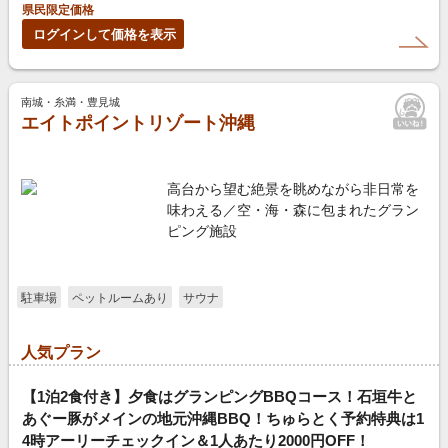
県民限定価格
ログインして価格を表示
南城・糸満・豊見城
エイトポイントリゾート沖縄
高台から望む絶景を眺めながら非日常を
味わえる／空・海・森に包まれたグラン
ピング施設
駐車場
ペットルームあり
サウナ
人気プラン
【1泊2食付き】夕食はグランピングBBQコース！石垣牛と
あぐー豚がメインの地元沖縄BBQ！ちゅらとく予約特典は1
4時アーリーチェックイン＆1人あたり2000円OFF！