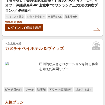
【ちゅらとく会員様限定価格！】贅沢BBQディナーが５％
オフ！沖縄県産和牛“山城牛”でワンランク上のBBQ満喫プ
ラン♪／夕朝食付
ちゅらとく限定
夕食・朝食付き
当日予約OK
駐車場無料
県民限定価格
ログインして価格を表示
本島北部:名護
カヌチャベイホテル＆ヴィラズ
圧倒的な広さとロケーションを誇る客室
を備えた楽園リゾート
ビーチ目の前
プール
駐車場
アワード受賞歴有
ゴルフ場近く
人気プラン