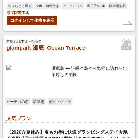
ちゅらとく限定
夕食・朝食付き
アーリーイン
当日予約OK
駐車場無料
県民限定価格
ログインして価格を表示
本島北部:本部・今帰仁
glampark 瀬底 -Ocean Terrace-
瀬底島 — 沖縄本島から気軽に訪れられ
る癒しの楽園
ビーチ目の前
駐車場
離れ・ヴィラ
人気プラン
【2026☆夏休み】夏もお得に快適グランピングステイ★県