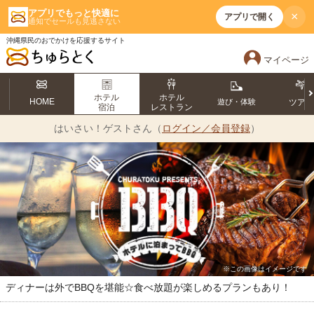
アプリでもっと快適に
×
アプリで開く
通知でセールも見逃さない
沖縄県民のおでかけを応援するサイト
マイページ
ホテル
ホテル
HOME
遊び・体験
ツア
宿泊
レストラン
はいさい！
ゲストさん（
ログイン／会員登録
）
※この画像はイメージです
ディナーは外でBBQを堪能☆食べ放題が楽しめるプランもあり！