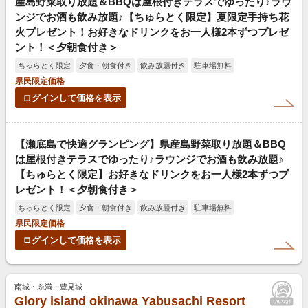
産島野菜取り放題＆BBQは屋根付きテラスでゆったり♪ラウ
ンジでお酒も飲み放題♪【ちゅらとく限定】夏限定手持ち花
火プレゼント！お好きなドリンクをお一人様2本ずつプレゼ
ント！＜夕朝食付き＞
ちゅらとく限定
夕食・朝食付き
飲み放題付き
駐車場無料
県民限定価格
ログインして価格を表示
【瀬底島で快適グランピング】県産島野菜取り放題＆BBQ
は屋根付きテラスでゆったり♪ラウンジでお酒も飲み放題♪
【ちゅらとく限定】お好きなドリンクをお一人様2本ずつプ
レゼント！＜夕朝食付き＞
ちゅらとく限定
夕食・朝食付き
飲み放題付き
駐車場無料
県民限定価格
ログインして価格を表示
南城・糸満・豊見城
Glory island okinawa Yabusachi Resort