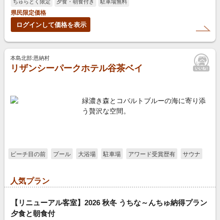
ちゅらとく限定
夕食・朝食付き
駐車場無料
県民限定価格
ログインして価格を表示
本島北部:恩納村
リザンシーパークホテル谷茶ベイ
緑濃き森とコバルトブルーの海に寄り添
う贅沢な空間。
ビーチ目の前
プール
大浴場
駐車場
アワード受賞歴有
サウナ
人気プラン
【リニューアル客室】2026 秋冬 うちな～んちゅ納得プラン
夕食と朝食付