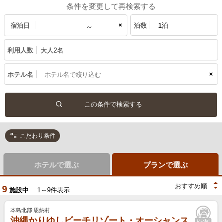
条件を変更して再検索する
×
宿泊日
泊数
利用人数
大人2名
×
ホテル名
こだわり条件
ホテルで選ぶ
プランで選ぶ
9
施設中
1～9件表示
本島北部:恩納村
沖縄かりゆしビーチリゾート・オーシャンス