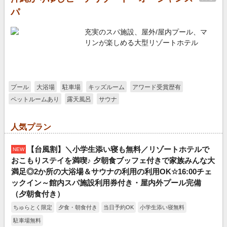
パ
充実のスパ施設、屋外/屋内プール、マ
リンが楽しめる大型リゾートホテル
プール
大浴場
駐車場
キッズルーム
アワード受賞歴有
ペットルームあり
露天風呂
サウナ
人気プラン
【台風割】＼小学生添い寝も無料／リゾートホテルで
NEW
おこもりステイを満喫♪ 夕朝食ブッフェ付きで家族みんな大
満足◎2か所の大浴場＆サウナの利用の利用OK☆16:00チェ
ックイン～館内スパ施設利用券付き・屋内外プール完備
（夕朝食付き）
ちゅらとく限定
夕食・朝食付き
当日予約OK
小学生添い寝無料
駐車場無料