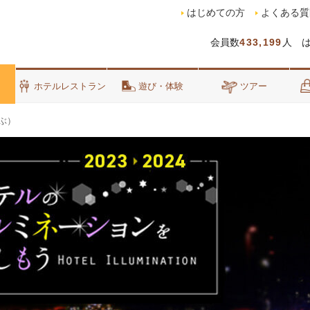
はじめての方
よくある質
会員数
433,199
人 
泊
ホテルレストラン
遊び・体験
ツアー
ぶ）