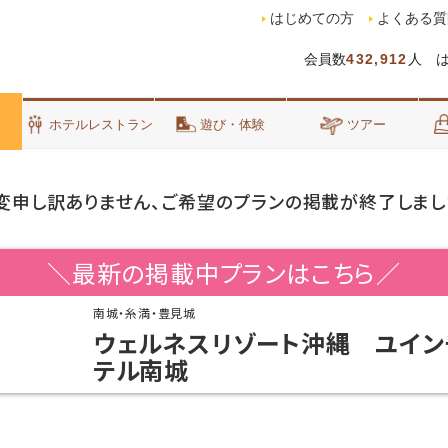
はじめての方
よくある質
会員数
432,912
人 
泊
ホテルレストラン
遊び・体験
ツアー
変申し訳ありません、ご希望のプランの掲載が終了しまし
＼最新の掲載中プランはこちら／
南城・糸満・豊見城
ウェルネスリゾート沖縄 ユイン
テル南城