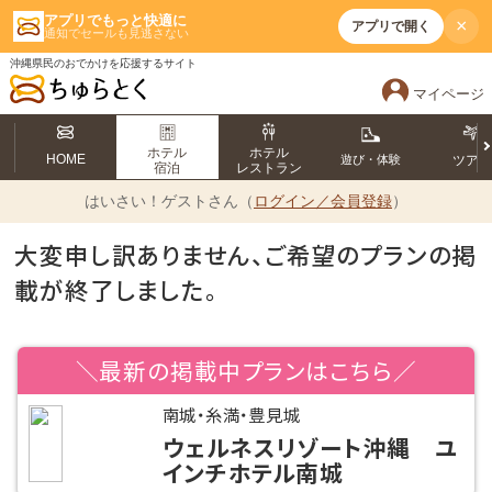
アプリでもっと快適に
×
アプリで開く
通知でセールも見逃さない
沖縄県民のおでかけを応援するサイト
マイページ
ホテル
ホテル
HOME
遊び・体験
ツア
宿泊
レストラン
はいさい！
ゲストさん（
ログイン／会員登録
）
大変申し訳ありません、ご希望のプランの掲
載が終了しました。
＼最新の掲載中プランはこちら／
南城・糸満・豊見城
ウェルネスリゾート沖縄 ユ
インチホテル南城