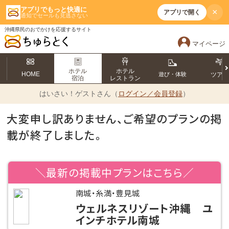
アプリでもっと快適に
×
アプリで開く
通知でセールも見逃さない
沖縄県民のおでかけを応援するサイト
マイページ
ホテル
ホテル
HOME
遊び・体験
ツア
宿泊
レストラン
はいさい！
ゲストさん（
ログイン／会員登録
）
大変申し訳ありません、ご希望のプランの掲
載が終了しました。
＼最新の掲載中プランはこちら／
南城・糸満・豊見城
ウェルネスリゾート沖縄 ユ
インチホテル南城