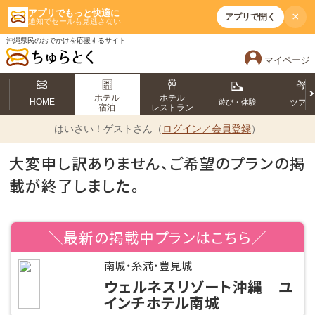
アプリでもっと快適に
×
アプリで開く
通知でセールも見逃さない
沖縄県民のおでかけを応援するサイト
マイページ
ホテル
ホテル
HOME
遊び・体験
ツア
宿泊
レストラン
はいさい！
ゲストさん（
ログイン／会員登録
）
大変申し訳ありません、ご希望のプランの掲
載が終了しました。
＼最新の掲載中プランはこちら／
南城・糸満・豊見城
ウェルネスリゾート沖縄 ユ
インチホテル南城