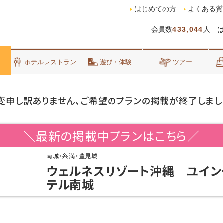
はじめての方
よくある質
会員数
433,044
人 
泊
ホテルレストラン
遊び・体験
ツアー
変申し訳ありません、ご希望のプランの掲載が終了しまし
＼最新の掲載中プランはこちら／
南城・糸満・豊見城
ウェルネスリゾート沖縄 ユイン
テル南城