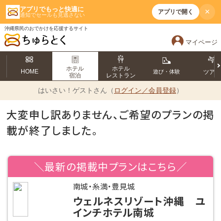
アプリでもっと快適に
×
アプリで開く
通知でセールも見逃さない
沖縄県民のおでかけを応援するサイト
マイページ
ホテル
ホテル
HOME
遊び・体験
ツア
宿泊
レストラン
はいさい！
ゲストさん（
ログイン／会員登録
）
大変申し訳ありません、ご希望のプランの掲
載が終了しました。
＼最新の掲載中プランはこちら／
南城・糸満・豊見城
ウェルネスリゾート沖縄 ユ
インチホテル南城