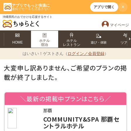
アプリでもっと快適に
×
アプリで開く
通知でセールも見逃さない
沖縄県民のおでかけを応援するサイト
マイページ
ホテル
ホテル
HOME
遊び・体験
ツア
宿泊
レストラン
はいさい！
ゲストさん（
ログイン／会員登録
）
大変申し訳ありません、ご希望のプランの掲
載が終了しました。
＼最新の掲載中プランはこちら／
那覇
COMMUNITY&SPA 那覇セ
ントラルホテル