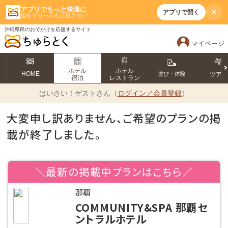
アプリでもっと快適に
×
アプリで開く
通知でセールも見逃さない
沖縄県民のおでかけを応援するサイト
マイページ
ホテル
ホテル
HOME
遊び・体験
ツア
宿泊
レストラン
はいさい！
ゲストさん（
ログイン／会員登録
）
大変申し訳ありません、ご希望のプランの掲
載が終了しました。
＼最新の掲載中プランはこちら／
那覇
COMMUNITY&SPA 那覇セ
ントラルホテル