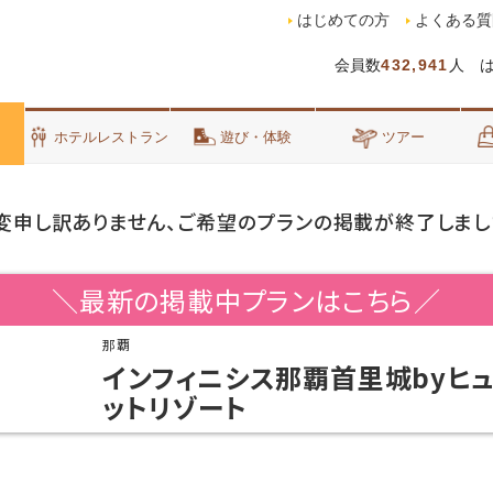
はじめての方
よくある質
会員数
432,941
人 
泊
ホテルレストラン
遊び・体験
ツアー
変申し訳ありません、ご希望のプランの掲載が終了しまし
＼最新の掲載中プランはこちら／
那覇
インフィニシス那覇首里城byヒ
ットリゾート