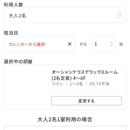
利用人数
■ホテルからのおもてなし■
大人2名
1. AQUA TERRACE
ホテルのテーマである“AQUA”をイメージしデザイン
宿泊日
された、
×
から
泊
ダイナミックな水盤とプールで、沖縄の空と海と空気
を
選択中の部屋
身体いっぱいに感じてください。
オーシャンテラスデラックスルーム
【営業期間】 4月～10月
(2名定員) 4～8F
ツイン
1～2名
55.73平米
【営業時間】 8:30～日没まで
※成人のお客様は、7～9月の期間は21時までご利用
変更する
可。
2. ご宿泊のお客様へフリードリンクエリア
大人2名1室利用の場合
ご滞在中お愉しみいただけるフリードリンクエリアを