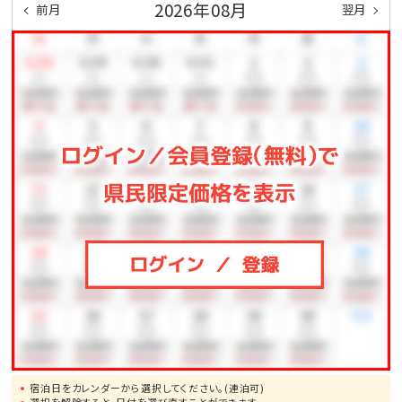
ご用意しております。
2026年08月
前月
翌月
【場所】１階ロビー
【時間】17:30～21:30
【内容】ソフトドリンク
3. 沖縄の自然がテーマのバスソルトブッフェ「AQUAマル
シェ」を開催
お好みのバスソルトを選び、お部屋のジェットバスで
お愉しみください。
【場所】１階ロビー
【時間】24時間
4.AQUA CLUB LOUNGE(有料・お一人様あたり3,300
円)
15:30〜21:30の時間帯をシームレスにお過ごしいただ
ける
宿泊日をカレンダーから選択してください。(連泊可)
自然美を感じる新しいラウンジサービスです