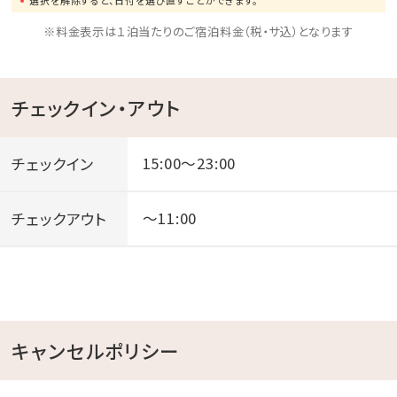
選択を解除すると、日付を選び直すことができます。
【場所】琉球チャイニーズ ボンファイヤー・アクアテラ
※料金表示は１泊当たりのご宿泊料金（税・サ込）となります
ス
【時間】15:30～21:30
【内容】中華ピンチョス・スイーツ
チェックイン・アウト
紹興酒・ワイン・泡盛・カクテル・中国茶・紅
茶・ソフトドリンク
チェックイン
15:00～23:00
チェックアウト
～11:00
キャンセルポリシー