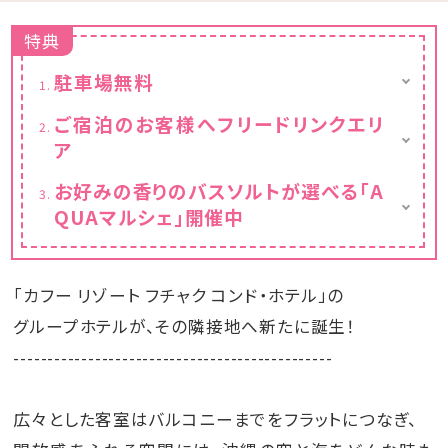
特典
駐車場無料
屋外スペースと地下駐車場がございます
ご宿泊のお客様へフリードリンクエリ
ア
ご滞在中お愉しみいただけるフリードリンクエ
お好みの香りのバスソルトが選べる「A
リアをご用意しております。
QUAマルシェ」開催中
【場所】１階ロビー
【時間】17:30～21:30
沖縄の自然がテーマのバスソルトブッフェ
【内容】ソフトドリンク
「AQUAマルシェ」を開催。
お好みのバスソルトを選び、お部屋のジェット
「カフー リゾート フチャク コンド・ホテル」の
バスでお愉しみください。
【場所】１階ロビー
グループホテルが、その隣接地へ新たに誕生！
【時間】24時間
-----------------------------------------------
広々とした客室はバルコニーまでをフラットにつなぎ、