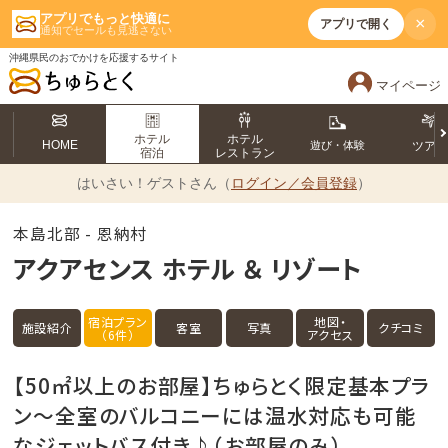
アプリでもっと快適に
×
アプリで開く
通知でセールも見逃さない
沖縄県民のおでかけを応援するサイト
マイページ
ホテル
ホテル
HOME
遊び・体験
ツア
宿泊
レストラン
はいさい！
ゲストさん（
ログイン／会員登録
）
本島北部 - 恩納村
アクアセンス ホテル ＆ リゾート
宿泊プラン
地図・
施設紹介
客室
写真
クチコミ
（6件）
アクセス
【50㎡以上のお部屋】ちゅらとく限定基本プラ
ン～全室のバルコニーには温水対応も可能
なジェットバス付き♪（お部屋のみ）