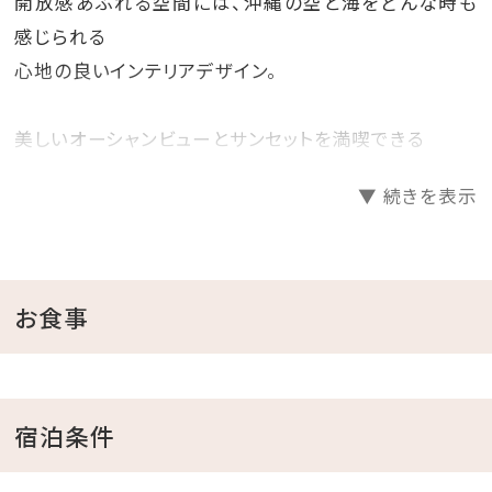
開放感あふれる空間には、沖縄の空と海をどんな時も
感じられる
心地の良いインテリアデザイン。
美しいオーシャンビューとサンセットを満喫できる
広々としたバルコニーには、全室にジェットバスを完備
▼ 続きを表示
し
開放感溢れる空間を演出。
その場所にしかない自然と一体となる体験を、
お食事
新たな寛ぎ空間に包まれながらお過ごしください。
朝食の時間も気にせず、チェックアウトまでお部屋でゆ
宿泊条件
ったりできる、
お食事なしのプランです。