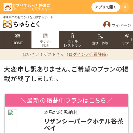
アプリでもっと快適に
×
アプリで開く
通知でセールも見逃さない
沖縄県民のおでかけを応援するサイト
マイページ
ホテル
ホテル
HOME
遊び・体験
ツア
宿泊
レストラン
はいさい！
ゲストさん（
ログイン／会員登録
）
大変申し訳ありません、ご希望のプランの掲
載が終了しました。
＼最新の掲載中プランはこちら／
本島北部:恩納村
リザンシーパークホテル谷茶
ベイ