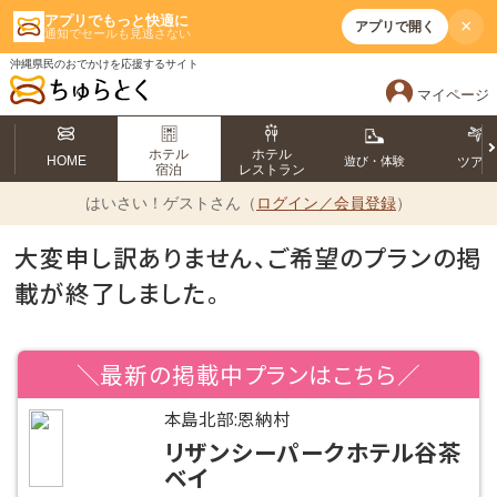
アプリでもっと快適に
×
アプリで開く
通知でセールも見逃さない
沖縄県民のおでかけを応援するサイト
マイページ
ホテル
ホテル
HOME
遊び・体験
ツア
宿泊
レストラン
はいさい！
ゲストさん（
ログイン／会員登録
）
大変申し訳ありません、ご希望のプランの掲
載が終了しました。
＼最新の掲載中プランはこちら／
本島北部:恩納村
リザンシーパークホテル谷茶
ベイ