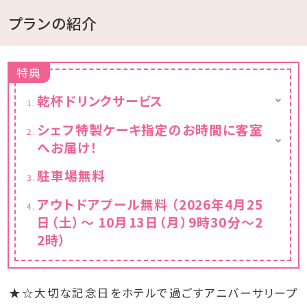
プランの紹介
特典
乾杯ドリンクサービス
ビール（発泡酒）、グラスワイン（赤、白）、泡盛、
シェフ特製ケーキ指定のお時間に客室
ハイボール、サワー
へお届け！
※ケーキの提供時間は16：00～21：00とさせ
駐車場無料
ていただきます。
アウトドアプール無料 （2026年4月25
日（土）～ 10月13日（月）9時30分～2
2時）
★☆大切な記念日をホテルで過ごすアニバーサリープ