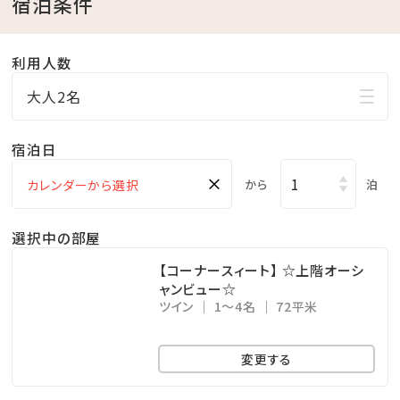
宿泊条件
・多目的コート
・テニスコート（2面）
利用人数
【ゲストサービス】
大人2名
・車椅子貸出
宿泊日
・レンタサイクル（有料）
・ベビーカー、ベビーベッド貸出(1日～3日 ￥1,080）
×
から
泊
※レンタル備品は数に限りがございます（要事前予約）
選択中の部屋
※こちらのプランに温泉施設ご利用代金は含まれてお
【コーナースィート】 ☆上階オーシ
りません。
ャンビュー☆
ツイン
1～4名
72平米
温泉施設ご利用のお客様は当日追加料金をお支払いた
だくか、温泉付きのプランをお選びくださいませ。
変更する