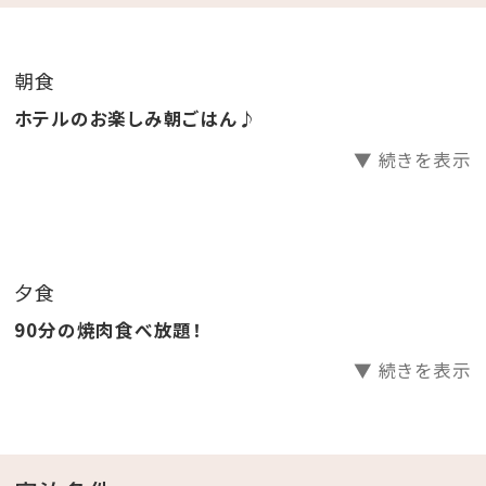
きます。
※確認の為お電話をさせていただく場合がございます。
朝食
予めご了承ください。
ホテルのお楽しみ朝ごはん♪
※予約をキャンセルする場合はケーキ手配の取り消し
▼ 続きを表示
もございますので、必ずホテルに直接ご連絡ください。
■屋内施設※下記の施設が無料でご利用いただけま
す。
夕食
・卓球（ホテル本館１F）
90分の焼肉食べ放題！
・キッズステーション（ホテル本館１F）
▼ 続きを表示
■屋外施設※下記の施設が無料でご利用いただけま
す。
・天然ビーチ（徒歩５分）