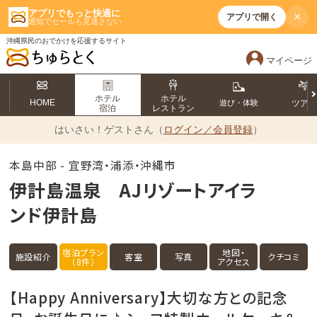
アプリでもっと快適に
×
アプリで開く
通知でセールも見逃さない
沖縄県民のおでかけを応援するサイト
マイページ
ホテル
ホテル
HOME
遊び・体験
ツア
宿泊
レストラン
はいさい！
ゲストさん（
ログイン／会員登録
）
本島中部 - 宜野湾・浦添・沖縄市
伊計島温泉 AJリゾートアイラ
ンド伊計島
宿泊プラン
地図・
施設紹介
客室
写真
クチコミ
（8件）
アクセス
【Happy Anniversary】大切な方との記念