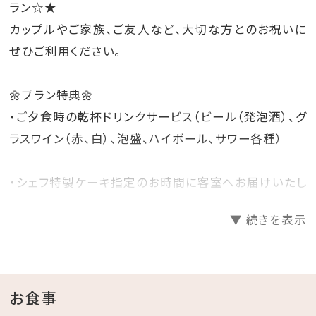
ラン☆★
カップルやご家族、ご友人など、大切な方とのお祝いに
ぜひご利用ください。
🌼プラン特典🌼
・ご夕食時の乾杯ドリンクサービス（ビール（発泡酒）、グ
ラスワイン（赤、白）、泡盛、ハイボール、サワー各種）
・シェフ特製ケーキ指定のお時間に客室へお届けいたし
ます。
▼ 続きを表示
食後、レストラン会場でもお召し上がりいただけます。
ご家族でも十分な5号サイズのデコレーションケーキ☆
※ご予約時、①、②を「備考欄」にご記入下さい。
①ケーキの提供時間②ローソクの本数
お食事
※ケーキの提供時間は16：00～21：00とさせていただ