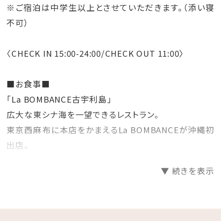
※ご宿泊は中学生以上とさせていただきます。（添い寝
不可）
〈CHECK IN 15:00-24:00/CHECK OUT 11:00〉
■お食事■
「La BOMBANCE古宇利島」
広大な東シナ海を一望できるレストラン。
東京西麻布に本店をかまえるLa BOMBANCEが沖縄初
出店。
▼ 続きを表示
【朝食】
1.地元食材を使用したこだわりの朝食をご用意
2.和食と洋食をご準備（チェックイン時に和食か洋食か