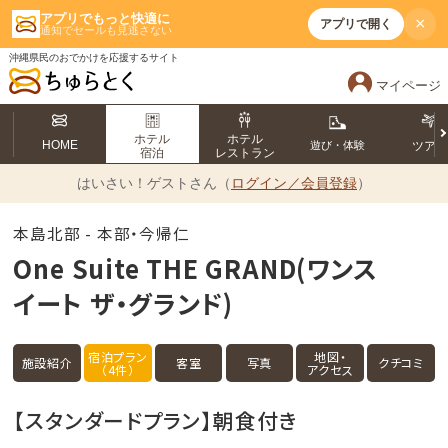
アプリでもっと快適に
×
アプリで開く
通知でセールも見逃さない
沖縄県民のおでかけを応援するサイト
マイページ
ホテル
ホテル
HOME
遊び・体験
ツア
宿泊
レストラン
はいさい！
ゲストさん（
ログイン／会員登録
）
本島北部 - 本部・今帰仁
One Suite THE GRAND(ワンス
イート ザ・グランド)
宿泊プラン
地図・
施設紹介
客室
写真
クチコミ
（4件）
アクセス
【スタンダードプラン】朝食付き