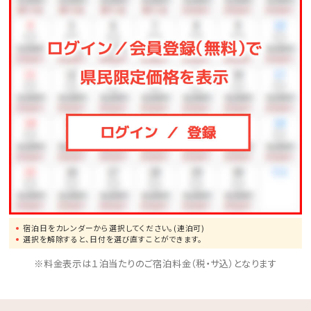
ゆったりとした午後のひとときを、ぜひラウンジでお過ご
しください。
営業時間：14:00-18:00
会場：One Suite THE GRAND 新館1階「BAR天-tin-」
※館内着・客室スリッパ・濡れた服装でのご利用はご遠
慮ください。
※チェックアウト後のご利用はできません。
■Pool■
・本館インフィニティプール
宿泊日をカレンダーから選択してください。(連泊可)
ご利用可能期間：通年
選択を解除すると、日付を選び直すことができます。
水温：常温（温水管理なし）
※料金表示は１泊当たりのご宿泊料金（税・サ込）となります
プール開放時間：8:00～21:00