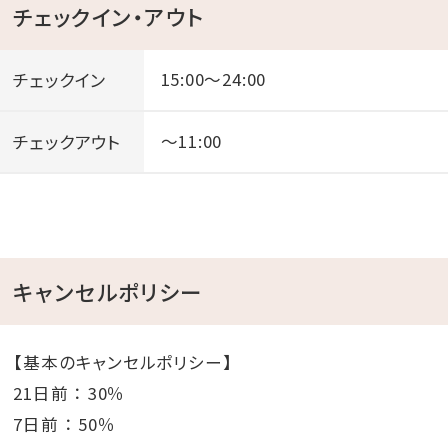
チェックイン・アウト
・AQUA AREA屋外プール
ご利用可能期間：通年
チェックイン
15:00～24:00
水温：常温（10月〜3月温水管理/25℃〜30℃）
プール開放時間：7:00～23:00
チェックアウト
～11:00
■Access■
◆マップコード◆
485 722 307*25
◆駐車場◆
キャンセルポリシー
25台あり（2台以上でお越しの際はご相談ください）予
約不要
【基本のキャンセルポリシー】
21日前 ： 30％
7日前 ： 50％