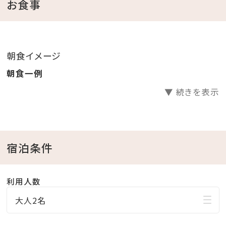
お選びいただけます）
お食事
営業時間：7:00-11:00（最終入店10:00）
朝食会場：2F「La BOMBANCE古宇利島」
朝食イメージ
【夕食】
朝食一例
こちらのプランには夕食は含まれておりません。
▼ 続きを表示
夕食を追加希望の場合は、コース料理のみのご提供と
なります。事前にお問い合わせください。
営業時間：17:30-23:00（最終入店21:00）
夕食会場：2F La BOMBANCE古宇利島
宿泊条件
※ディナーコース種類
・de la mer 海コース（20,570円/名）
利用人数
・de la lune 月コース（25,410円/名、創作和食、ダイニ
大人2名
ング）
・du soleil 太陽コース（32,670円/名、寿司・天麩羅・創