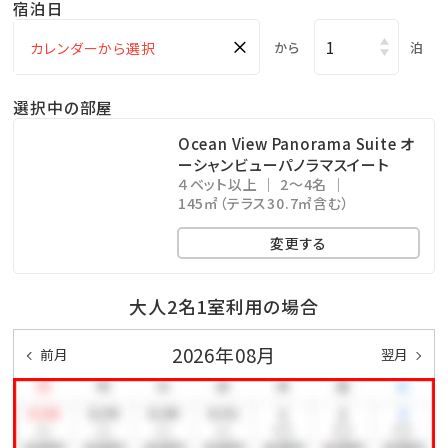
宿泊日
作和食、席数限定カウンター）
×
・du ciel etoile 星空コース（32,670円/名、寿司の握り
から
泊
メイン、席数限定カウンター）
選択中の部屋
※ルームサービスのご案内も可能です。ルームサービス
用メニュー別途あり（最終受付23:00）
Ocean View Panorama Suite オ
ーシャンビューパノラマスイート
※レストランが満席の場合はご利用いただけないため、
４ベット以上
2～4名
夕食をご希望のお客様は事前にご連絡くださいませ。
145㎡（テラス30.7㎡含む）
変更する
■ラウンジ■
大人2名1室利用の場合
コーヒー・紅茶のほか、生ビール、スパークリングワイ
2026年08月
前月
翌月
ン、泡盛、ウィスキーなどのアルコール類と、
ナッツ・スナックなどの軽いおつまみをご用意しておりま
す。