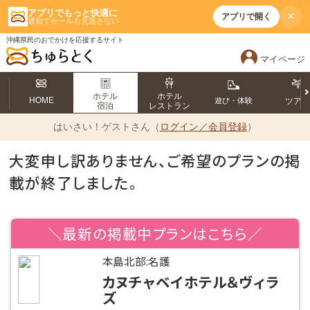
アプリでもっと快適に
×
アプリで開く
通知でセールも見逃さない
沖縄県民のおでかけを応援するサイト
マイページ
ホテル
ホテル
HOME
遊び・体験
ツア
宿泊
レストラン
はいさい！
ゲストさん（
ログイン／会員登録
）
大変申し訳ありません、ご希望のプランの掲
載が終了しました。
＼最新の掲載中プランはこちら／
本島北部:名護
カヌチャベイホテル＆ヴィラ
ズ