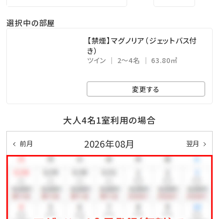
・7/19～8/31 9：00～18：00
選択中の部屋
【ビーチサイドプール】
【禁煙】マグノリア（ジェットバス付
○営業時間（2026年度）
き）
ツイン
2～4名
63.80㎡
・海開き（3/29）～7/18、10/1～10月下旬 9：00～18：
00
変更する
・7/19～8/31 8：00～19：00
・9/1～9/30 9：00～19：00
大人4名1室利用の場合
※タオル・シャワーは無料でご利用いただけます。
2026年08月
前月
翌月
※浮き輪、パラソル等のレンタル有。（有料）
※諸事情により営業日程、時間を変更する場合がござ
います。
◆ アニバーサリーオプション ◆