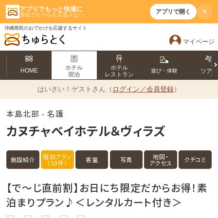
アプリでもっと快適に
×
アプリで開く
通知でセールも見逃さない
沖縄県民のおでかけを応援するサイト
マイページ
ホテル
ホテル
HOME
遊び・体験
ツア
宿泊
レストラン
はいさい！
ゲストさん（
ログイン／会員登録
）
本島北部 - 名護
カヌチャベイホテル＆ヴィラズ
宿泊プラン
地図・
施設紹介
客室
写真
クチコミ
（10件）
アクセス
【で～じ直前割】お日にち限定だからお得！素
泊まりプラン♪＜レンタルカート付き＞