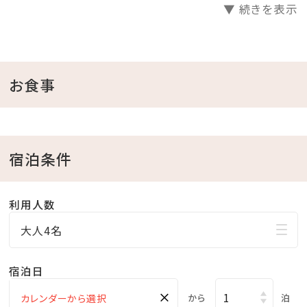
▼ 続きを表示
◆ ご案内 ◆
・添い寝のお子様は、幼児（食事・布団なし）へ人数をご
入力ください。
お食事
（施設利用料はかかりません。）
・こちらのプランはプレミアムサービス対象外となりま
す。
宿泊条件
◆ 屋外プール（宿泊者無料） ◆
利用人数
【ガーデンプール】
大人4名
○営業時間（2026年度）
・海開き（3/29）～7/18、9/1～10月下旬 10：00～17：
宿泊日
00
×
から
泊