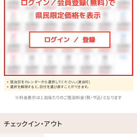
○パティシエ特製ケーキ
※4日前まで要予約。
■アニバーサリーグッズのご予約
■
ページよりご予約いただけます。
・生クリームケーキ ￥3,300～
・チョコクリームケーキ ￥3,800～
・チーズケーキ ￥2,800～
※サイズや手配場所によって、料金が異なります。
宿泊日をカレンダーから選択してください。(連泊可)
選択を解除すると、日付を選び直すことができます。
｡o○｡o○ﾟ･*:.｡. .｡.:*･゜○o｡○o｡ﾟ･*:.｡. .｡.:*･゜｡o○｡
※料金表示は１泊当たりのご宿泊料金（税・サ込）となります
チェックイン・アウト