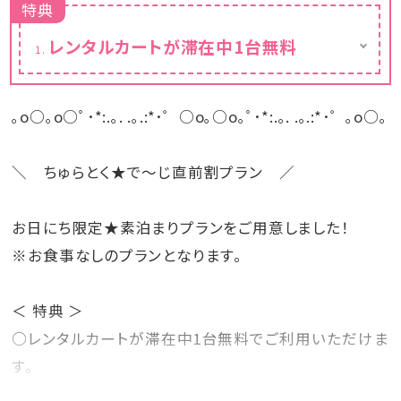
特典
レンタルカートが滞在中1台無料
※要運転免許証
｡o○｡o○ﾟ･*:.｡. .｡.:*･゜○o｡○o｡ﾟ･*:.｡. .｡.:*･゜｡o○｡
＼ ちゅらとく★で～じ直前割プラン ／
お日にち限定★素泊まりプランをご用意しました！
※お食事なしのプランとなります。
＜ 特典 ＞
○レンタルカートが滞在中1台無料でご利用いただけま
す。
※要運転免許証