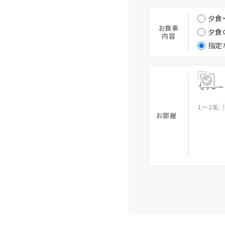
夕食
お食事
夕食
内容
指定
モデレー
1～2名
お部屋