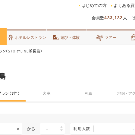
はじめての方
よくある質
会員数
433,132
人 
泊
ホテルレストラン
遊び・体験
ツアー
ン（STORYLINE瀬長島）
長島
ラン（7件）
客室
写真
地図・
ア
から
利用人数
-
×