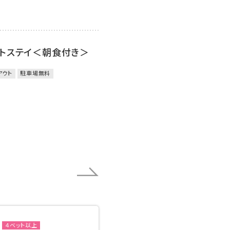
ートステイ＜朝食付き＞
アウト
駐車場無料
４ベット以上