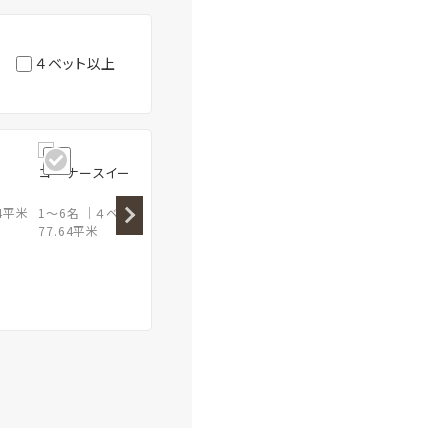
４ベット以上
ム
コーナースイート
24平米
1～6名
４ベット以上
77.64平米