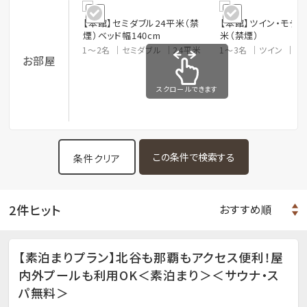
【本館】セミダブル24平米（禁
【本館】ツイン・モデレ
煙）ベッド幅140cm
米（禁煙）
1～2名
セミダブル
24平米
1～3名
ツイン
3
お部屋
スクロールできます
条件クリア
2件ヒット
【素泊まりプラン】北谷も那覇もアクセス便利！屋
内外プールも利用OK＜素泊まり＞＜サウナ・ス
パ無料＞