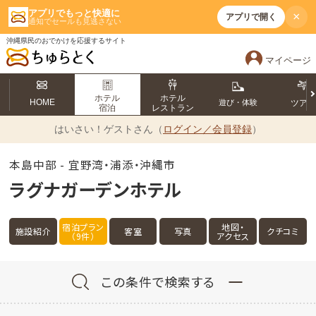
アプリでもっと快適に
×
アプリで開く
通知でセールも見逃さない
沖縄県民のおでかけを応援するサイト
マイページ
ホテル
ホテル
HOME
遊び・体験
ツア
宿泊
レストラン
はいさい！
ゲストさん（
ログイン／会員登録
）
本島中部 - 宜野湾・浦添・沖縄市
ラグナガーデンホテル
宿泊プラン
地図・
施設紹介
客室
写真
クチコミ
（9件）
アクセス
この条件で検索する