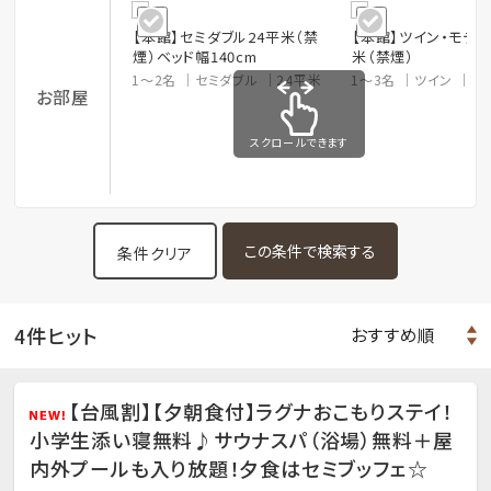
【本館】セミダブル24平米（禁
【本館】ツイン・モデレ
煙）ベッド幅140cm
米（禁煙）
1～2名
セミダブル
24平米
1～3名
ツイン
3
お部屋
スクロールできます
条件クリア
4件ヒット
【台風割】【夕朝食付】ラグナおこもりステイ！
小学生添い寝無料♪サウナスパ（浴場）無料＋屋
内外プールも入り放題！夕食はセミブッフェ☆