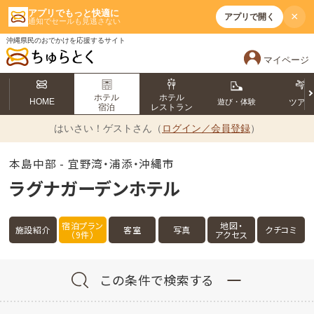
アプリでもっと快適に
×
アプリで開く
通知でセールも見逃さない
沖縄県民のおでかけを応援するサイト
マイページ
ホテル
ホテル
HOME
遊び・体験
ツア
宿泊
レストラン
はいさい！
ゲストさん（
ログイン／会員登録
）
本島中部 - 宜野湾・浦添・沖縄市
ラグナガーデンホテル
宿泊プラン
地図・
施設紹介
客室
写真
クチコミ
（9件）
アクセス
この条件で検索する