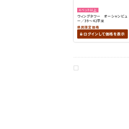
４ベット以上
ウィングタワー オーシャンビュ
ー／39～42平米
県民限定価格
ログインして価格を表示