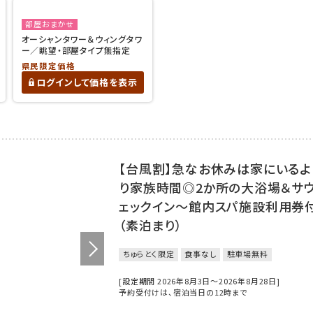
部屋おまかせ
オーシャンタワー＆ウィングタワ
ー／眺望・部屋タイプ無指定
県民限定価格
ログインして価格を表示
【台風割】急なお休みは家にいるよ
り家族時間◎2か所の大浴場＆サウナ
ェックイン～館内スパ施設利用券
（素泊まり）
ちゅらとく限定
食事なし
駐車場無料
[設定期間 2026年8月3日～2026年8月28日]
予約受付けは、宿泊当日の12時まで