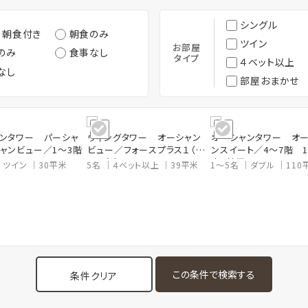
シングル
・朝食付き
朝食のみ
ツイン
お部屋
のみ
食事なし
タイプ
４ベット以上
なし
部屋おまかせ
ンタワー パーシャ
ウィングタワー オーシャン
オーシャンタワー オ
ャンビュー／1～3階
ビュー／フォースプラス１（定
ンスイート／4～7階 1
員５名）
米・禁煙
ツイン
30平米
5名
４ベット以上
39平米
1～5名
ダブル
110
条件クリア