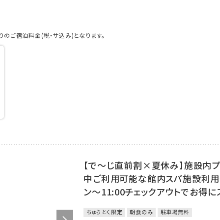
のご宿泊料金(税・サ込み)となります。
【で～じ直前割×夏休み】施設内
中ご利用可能な館内スパ施設利用券
ン～11:00チェックアウトでお得
ちゅらとく限定
朝食のみ
駐車場無料