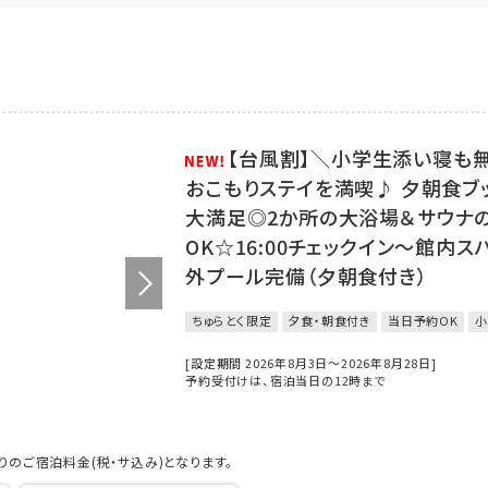
【台風割】＼小学生添い寝も
おこもりステイを満喫♪ 夕朝食ブ
大満足◎2か所の大浴場＆サウナ
OK☆16:00チェックイン～館内
外プール完備（夕朝食付き）
ちゅらとく限定
夕食・朝食付き
当日予約OK
小
[設定期間 2026年8月3日～2026年8月28日]
予約受付けは、宿泊当日の12時まで
のご宿泊料金(税・サ込み)となります。