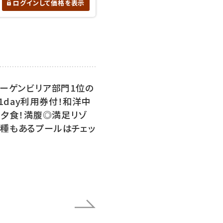
ログインして価格を表示
ブーゲンビリア部門1位の
day利用券付！和洋中
る夕食！満腹◎満足リゾ
3種もあるプールはチェッ
）