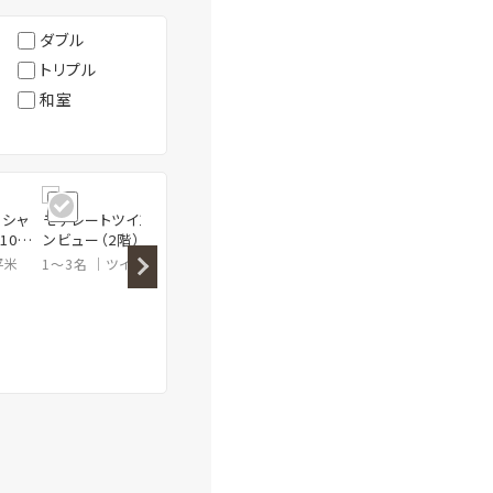
ダブル
トリプル
和室
ーシャ
モデレートツイン／オーシャ
モデレートツイン（2階）
ユニバ
10平
ンビュー（2階）
／オーシ
平米
1～3名
ツイン
30平米
1～3名
ツイン
30平米
1～4名