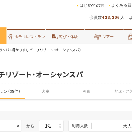
はじめての方
よくある質
会員数
433,306
人 
泊
ホテルレストラン
遊び・体験
ツアー
ラン（沖縄かりゆしビーチリゾート・オーシャンスパ）
チリゾート・オーシャンスパ
ラン（25件）
客室
写真
地図・
ア
から
利用人数
大人
×