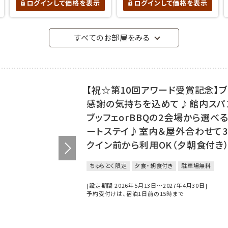
ログインして価格を表示
ログインして価格を表示
すべてのお部屋をみる
【祝☆第10回アワード受賞記念】
感謝の気持ちを込めて♪館内スパ1
ブッフェorBBQの2会場から選べ
ートステイ♪室内＆屋外合わせて
クイン前から利用OK（夕朝食付き
ちゅらとく限定
夕食・朝食付き
駐車場無料
[設定期間 2026年5月13日～2027年4月30日]
予約受付けは、宿泊1日前の15時まで