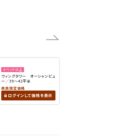
４ベット以上
ウィングタワー オーシャンビュ
ー／39～42平米
県民限定価格
ログインして価格を表示