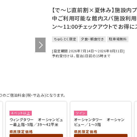
【で～じ直前割×夏休み】施設内
中ご利用可能な館内スパ施設利用券
ン～11:00チェックアウトでお得
ちゅらとく限定
夕食・朝食付き
駐車場無料
[設定期間 2026年7月14日～2026年8月31日]
予約受付けは、宿泊1日前の15時まで
のご宿泊料金(税・サ込み)となります。
４ベット以上
ツイン
ウィングタワー オーシャンビュ
オーシャンタワー オーシャン
ー最上階・5階／39～42平米
ビュー／1～3階
県民限定価格
県民限定価格