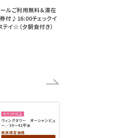
プールご利用無料＆滞在
付♪16:00チェックイ
にステイ☆（夕朝食付き）
４ベット以上
ウィングタワー オーシャンビュ
ー／39～42平米
県民限定価格