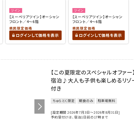
ツイン
ツイン
【スーペリアツイン】オーシャン
【スーペリアツイン】オーシャン
フロント／4～6階
フロント／4～6階
県民限定価格
県民限定価格
ログインして価格を表示
ログインして価格を表示
【この夏限定のスペシャルオファー
宿泊♪大人も子供も楽しめるリゾ
付き
ちゅらとく限定
朝食のみ
駐車場無料
[設定期間 2026年7月3日～2026年8月31日]
予約受付けは、宿泊1日前の17時まで