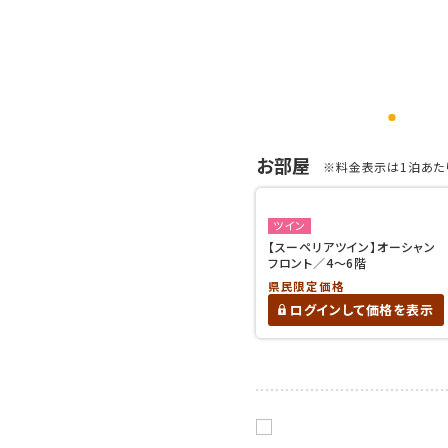
お部屋
※料金表示は1泊あたり
ツイン
【スーペリアツイン】オーシャン
フロント／4～6階
県民限定価格
ログインして価格を表示