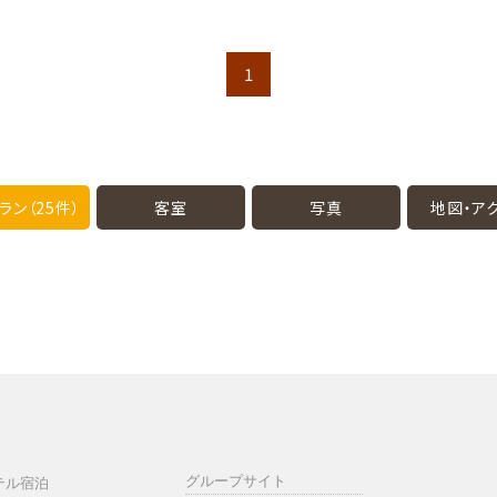
1
ラン（25件）
客室
写真
地図・
ア
グループサイト
テル宿泊