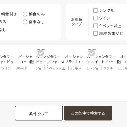
シングル
・朝食付き
朝食のみ
ツイン
お部屋
のみ
食事なし
タイプ
４ベット以上
なし
部屋おまかせ
ンタワー パーシャ
ウィングタワー オーシャン
オーシャンタワー オ
ャンビュー／1～3階
ビュー／フォースプラス１（定
ンスイート／4～7階 1
員５名）
米・禁煙
ツイン
30平米
5名
４ベット以上
39平米
1～5名
ダブル
110
条件クリア