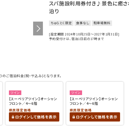
スパ施設利用券付き♪景色に癒さ
泊り
ちゅらとく限定
食事なし
駐車場無料
[設定期間 2024年10月25日～2027年1月31日]
予約受付けは、宿泊1日前の17時まで
のご宿泊料金(税・サ込み)となります。
ツイン
ツイン
【スーペリアツイン】オーシャン
【スーペリアツイン】オーシャン
フロント／4～6階
フロント／4～6階
県民限定価格
県民限定価格
ログインして価格を表示
ログインして価格を表示