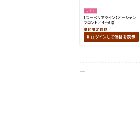
ツイン
【スーペリアツイン】オーシャン
フロント／4～6階
県民限定価格
ログインして価格を表示