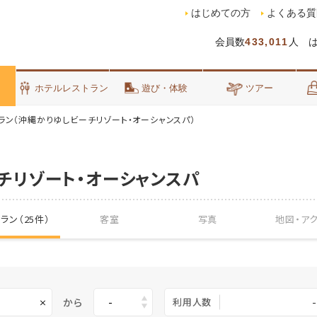
はじめての方
よくある質
会員数
433,011
人 
泊
ホテルレストラン
遊び・体験
ツアー
ラン（沖縄かりゆしビーチリゾート・オーシャンスパ）
チリゾート・オーシャンスパ
ラン（25件）
客室
写真
地図・
ア
から
利用人数
-
×