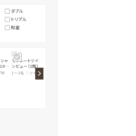
ダブル
トリプル
和室
ーシャ
モデレートツイン／オーシャ
モデレートツイン（2階）
ユニバ
10平
ンビュー（2階）
／オーシ
平米
1～3名
ツイン
30平米
1～3名
ツイン
30平米
1～4名