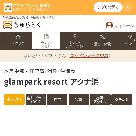
アプリでもっと快適に
×
アプリで開く
通知でセールも見逃さない
沖縄県民のおでかけを応援するサイト
マイページ
ホテル
ホテル
HOME
遊び・体験
ツア
宿泊
レストラン
はいさい！
ゲストさん（
ログイン／会員登録
）
本島中部 - 宜野湾・浦添・沖縄市
glampark resort アクナ浜
宿泊プラン
地図・
施設紹介
客室
写真
クチコミ
（0件）
アクセス