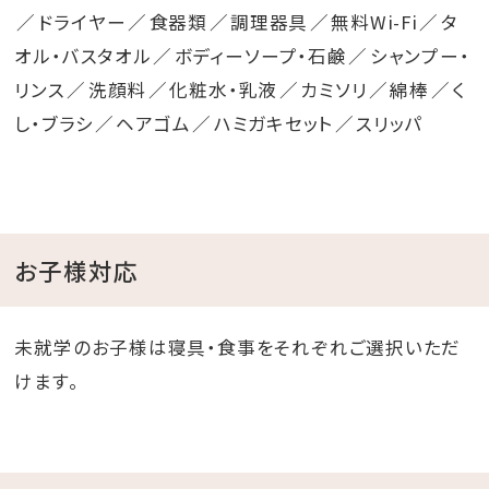
ドライヤー
食器類
調理器具
無料Wi-Fi
タ
オル・バスタオル
ボディーソープ・石鹸
シャンプー・
リンス
洗顔料
化粧水・乳液
カミソリ
綿棒
く
し・ブラシ
ヘアゴム
ハミガキセット
スリッパ
お子様対応
未就学のお子様は寝具・食事をそれぞれご選択いただ
けます。